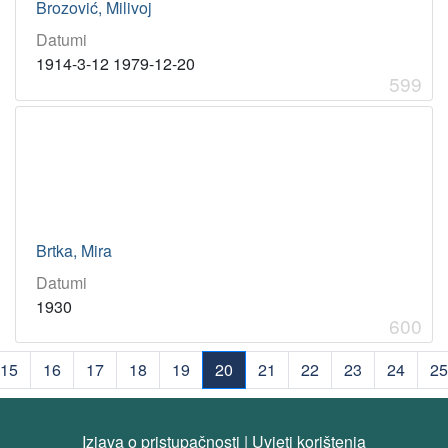
Brozović, Milivoj
Datumi
1914-3-12 1979-12-20
599
Brtka, Mira
Datumi
1930
600
15
16
17
18
19
20
21
22
23
24
25
(current)
Izjava o pristupačnosti
|
Uvjeti korištenja