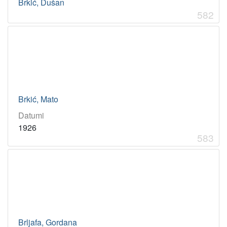
Brkić, Dušan
582
Brkić, Mato
Datumi
1926
583
Brljafa, Gordana