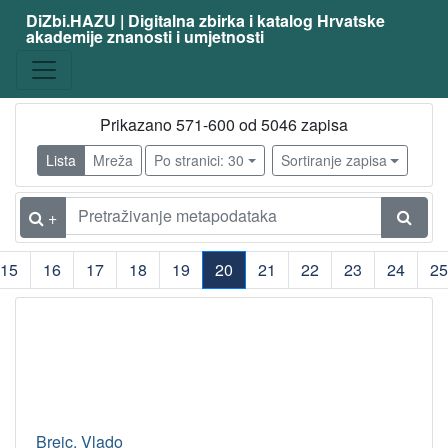
DiZbi.HAZU | Digitalna zbirka i katalog Hrvatske
akademije znanosti i umjetnosti
Prikazano 571-600 od 5046 zapisa
Lista
Mreža
Po stranici: 30
Sortiranje zapisa
+
15
16
17
18
19
20
21
22
23
24
25
(current)
Brejc, Vlado