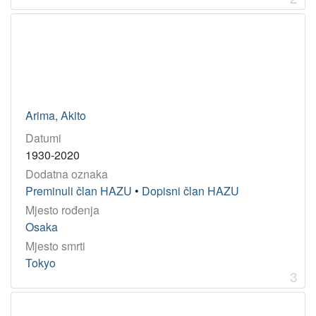
Godina
1987
1
1891
1
1973
1
1905
1
1997
1
Arima, Akito
1560
1
Datumi
1624
1
1930-2020
1934
1
Dodatna oznaka
1916
1
Preminuli član HAZU
•
Dopisni član HAZU
Mjesto rođenja
Osaka
[
Mjesto smrti
9
Tokyo
]
3