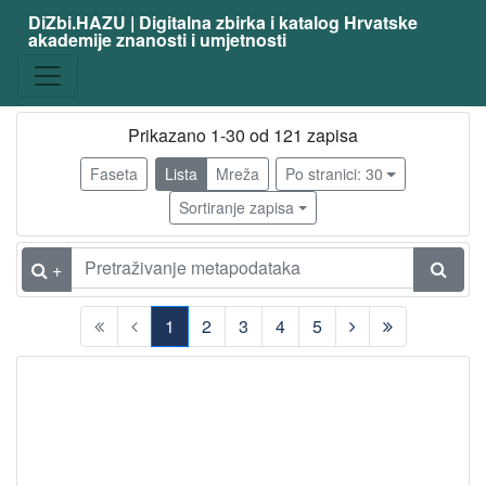
DiZbi.HAZU | Digitalna zbirka i katalog Hrvatske
akademije znanosti i umjetnosti
zanimanje
fizičar
110
matematičar
9
Prikazano 1-30 od 121 zapisa
latinist
3
Faseta
Lista
Mreža
Po stranici: 30
filozof
3
Sortiranje zapisa
svećenik
3
astronom
2
+
književnik
2
1
2
3
4
5
publicist
2
(current)
kemičar
2
teolog
2
biskup
1
elektrotehničar
1