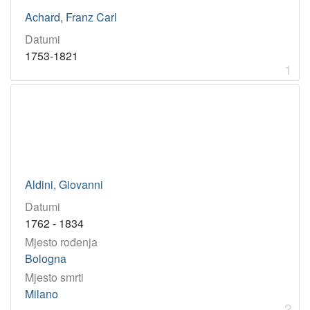
grafičar
1
Achard, Franz Carl
povjesničar
1
Datumi
prevoditelj
1
1753-1821
pjesnik
1
1
[
1
6
]
Virtualne
Aldini, Giovanni
zbirke
Datumi
Akademici i akademkinje
17
1762 - 1834
Mjesto rođenja
Bologna
[
1
Mjesto smrti
]
Milano
2