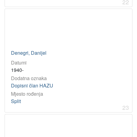
22
Denegri, Danijel
Datumi
1940-
Dodatna oznaka
Dopisni član HAZU
Mjesto rođenja
Split
23