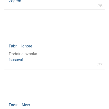
Zagreb
26
Fabri, Honore
Dodatna oznaka
isusovci
27
Fadini, Alois