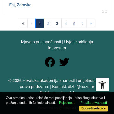
Faj, Zdravko
30
1
2
3
4
5
(current)
Izjava o pristupačnosti
|
Uvjeti korištenja
Impresum
Open
© 2026 Hrvatska akademija znanosti i umjetnosti. Sva
prava pridržana. | Kontakt: dizbi@hazu.hr
Svi dostupni zapisi
Ova stranica koristi kolačiće radi poboljšanja korisničkog iskustva i
pružanja dodatnih funkcionalnosti.
Pojedinosti
Pravila privatnosti
Dopusti kolačiće