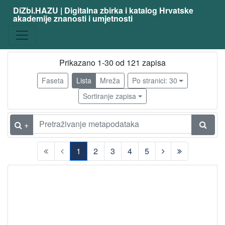
DiZbi.HAZU | Digitalna zbirka i katalog Hrvatske
akademije znanosti i umjetnosti
zanimanje
fizičar
110
matematičar
9
Prikazano 1-30 od 121 zapisa
filozof
3
Faseta
Lista
Mreža
Po stranici: 30
svećenik
3
Sortiranje zapisa
latinist
3
teolog
2
+
astronom
2
1
2
3
4
5
književnik
2
(current)
publicist
2
kemičar
2
biskup
1
elektrotehničar
1