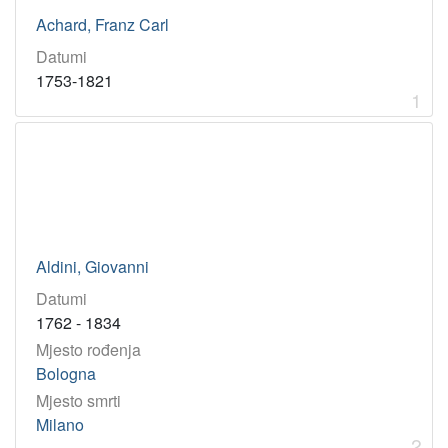
grafičar
1
Achard, Franz Carl
povjesničar
1
Datumi
prevoditelj
1
1753-1821
pjesnik
1
1
[
1
6
]
Virtualne
Aldini, Giovanni
zbirke
Datumi
Akademici i akademkinje
17
1762 - 1834
Mjesto rođenja
Bologna
[
1
Mjesto smrti
]
Milano
2