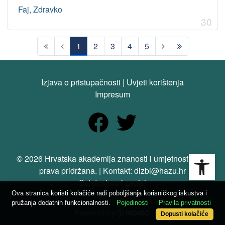
Faj, Zdravko
30
1
2
3
4
5
(current)
Izjava o pristupačnosti
|
Uvjeti korištenja
Impresum
Open
© 2026 Hrvatska akademija znanosti i umjetnosti. Sva
prava pridržana. | Kontakt: dizbi@hazu.hr
Svi dostupni zapisi
Ova stranica koristi kolačiće radi poboljšanja korisničkog iskustva i
pružanja dodatnih funkcionalnosti.
Pojedinosti
Pravila privatnosti
Dopusti kolačiće