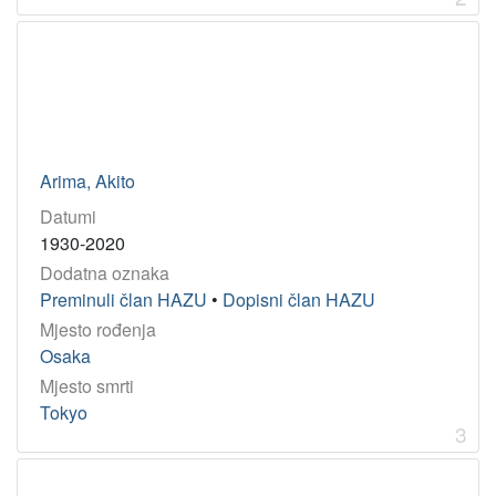
Godina
1560
1
1624
1
1934
1
1916
1
1987
1
Arima, Akito
1891
1
Datumi
1973
1
1930-2020
1905
1
Dodatna oznaka
1997
1
Preminuli član HAZU
•
Dopisni član HAZU
Mjesto rođenja
Osaka
[
Mjesto smrti
9
Tokyo
]
3