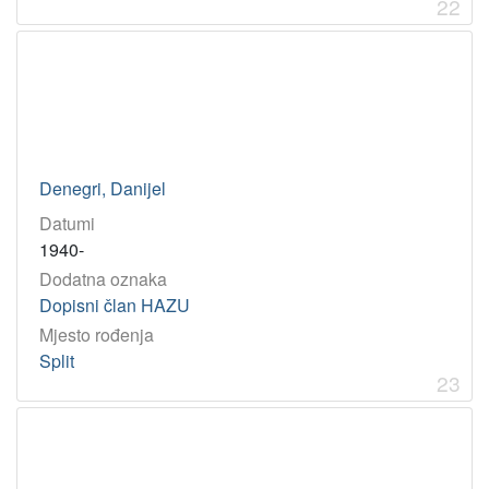
22
Denegri, Danijel
Datumi
1940-
Dodatna oznaka
Dopisni član HAZU
Mjesto rođenja
Split
23