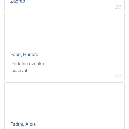
Zagreb
26
Fabri, Honore
Dodatna oznaka
isusovci
27
Fadini, Alois