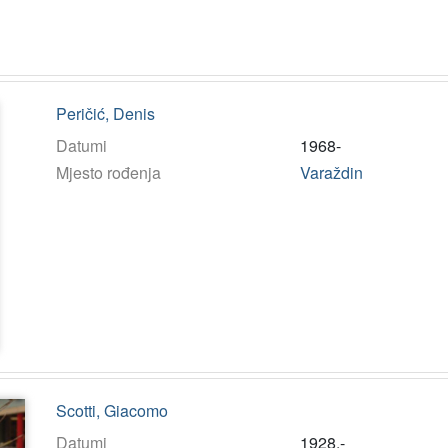
Peričić, Denis
Datumi
1968-
Mjesto rođenja
Varaždin
Scotti, Giacomo
Datumi
1928.-