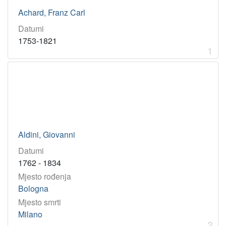
grafičar
1
Achard, Franz Carl
povjesničar
1
Datumi
prevoditelj
1
1753-1821
pjesnik
1
1
[
1
6
]
Virtualne
Aldini, Giovanni
zbirke
Datumi
Akademici i akademkinje
17
1762 - 1834
Mjesto rođenja
Bologna
[
1
Mjesto smrti
]
Milano
2