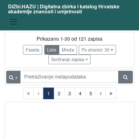
DiZbi.HAZU | Digitalna zbirka i katalog Hrvatske
akademije znanosti i umjetnosti
zanimanje
fizičar
110
matematičar
9
Prikazano 1-30 od 121 zapisa
svećenik
3
Faseta
Lista
Mreža
Po stranici: 30
latinist
3
Sortiranje zapisa
filozof
3
teolog
2
+
astronom
2
1
2
3
4
5
književnik
2
(current)
publicist
2
kemičar
2
biskup
1
elektrotehničar
1