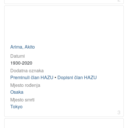
Godina
1934
1
1916
1
1987
1
1891
1
1973
1
Arima, Akito
1905
1
Datumi
1997
1
1930-2020
1560
1
Dodatna oznaka
1624
1
Preminuli član HAZU
•
Dopisni član HAZU
Mjesto rođenja
Osaka
[
Mjesto smrti
9
Tokyo
]
3