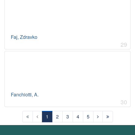
Faj, Zdravko
29
Fanchiotti, A.
30
1
2
3
4
5
(current)