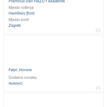
Preminuli član HAZU
•
Akademik
Mjesto rođenja
Havlíčkův Brod
Mjesto smrti
Zagreb
25
Fabri, Honore
Dodatna oznaka
isusovci
26