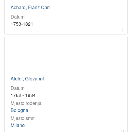
prevoditelj
1
Achard, Franz Carl
pjesnik
1
Datumi
biskup
1
1753-1821
elektrotehničar
1
1
[
1
6
]
Virtualne
Aldini, Giovanni
zbirke
Datumi
Akademici i akademkinje
17
1762 - 1834
Mjesto rođenja
Bologna
[
1
Mjesto smrti
]
Milano
2