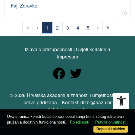
Faj, Zdravko
30
1
2
3
4
5
(current)
Izjava o pristupačnosti
|
Uvjeti korištenja
Impresum
Open
© 2026 Hrvatska akademija znanosti i umjetnosti. Sva
prava pridržana. | Kontakt: dizbi@hazu.hr
Svi dostupni zapisi
Ova stranica koristi kolačiće radi poboljšanja korisničkog iskustva i
pružanja dodatnih funkcionalnosti.
Pojedinosti
Pravila privatnosti
Dopusti kolačiće