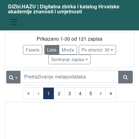
DiZbi.HAZU | Digitalna zbirka i katalog Hrvatske
akademije znanosti i umjetnosti
zanimanje
fizičar
111
matematičar
9
Prikazano 1-30 od 121 zapisa
filozof
3
Faseta
Lista
Mreža
Po stranici: 30
svećenik
3
Sortiranje zapisa
latinist
3
teolog
2
+
astronom
2
1
2
3
4
5
književnik
2
(current)
publicist
2
kemičar
2
grafičar
1
povjesničar
1