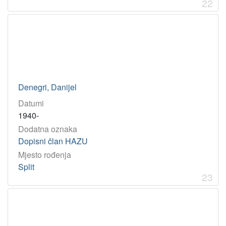
22
Denegri, Danijel
Datumi
1940-
Dodatna oznaka
Dopisni član HAZU
Mjesto rođenja
Split
23