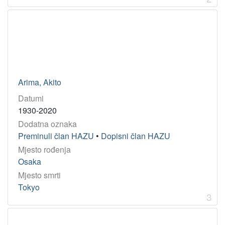
Godina
1905
1
1997
1
1560
1
1624
1
1934
1
Arima, Akito
1916
1
Datumi
1987
1
1930-2020
1891
1
Dodatna oznaka
1973
1
Preminuli član HAZU
•
Dopisni član HAZU
Mjesto rođenja
Osaka
[
Mjesto smrti
9
Tokyo
]
3