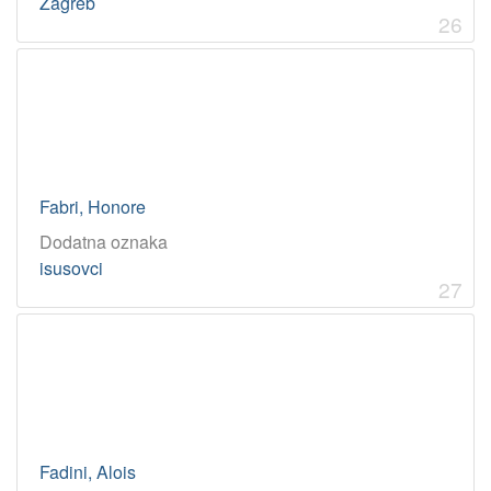
Zagreb
26
Fabri, Honore
Dodatna oznaka
isusovci
27
Fadini, Alois