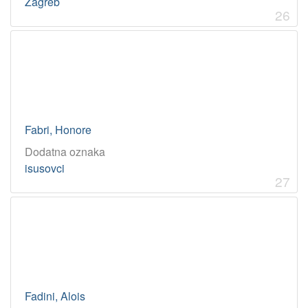
Zagreb
26
Fabri, Honore
Dodatna oznaka
isusovci
27
Fadini, Alois