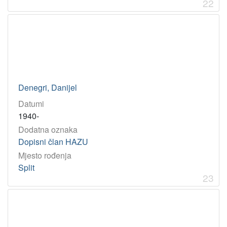
22
Denegri, Danijel
Datumi
1940-
Dodatna oznaka
Dopisni član HAZU
Mjesto rođenja
Split
23