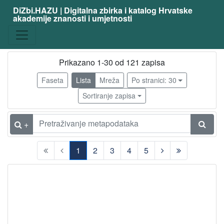
DiZbi.HAZU | Digitalna zbirka i katalog Hrvatske
akademije znanosti i umjetnosti
zanimanje
fizičar
110
matematičar
9
Prikazano 1-30 od 121 zapisa
latinist
3
Faseta
Lista
Mreža
Po stranici: 30
filozof
3
Sortiranje zapisa
svećenik
3
astronom
2
+
književnik
2
1
2
3
4
5
publicist
2
(current)
kemičar
2
teolog
2
biskup
1
elektrotehničar
1