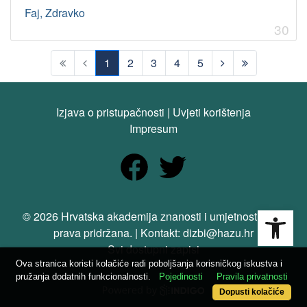
Faj, Zdravko
30
1
2
3
4
5
(current)
Izjava o pristupačnosti
|
Uvjeti korištenja
Impresum
Open
© 2026 Hrvatska akademija znanosti i umjetnosti. Sva
prava pridržana. | Kontakt: dizbi@hazu.hr
Svi dostupni zapisi
Ova stranica koristi kolačiće radi poboljšanja korisničkog iskustva i
pružanja dodatnih funkcionalnosti.
Pojedinosti
Pravila privatnosti
Dopusti kolačiće