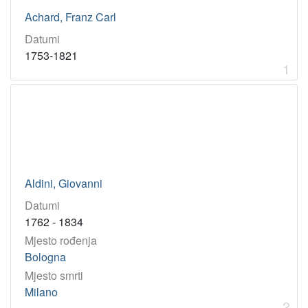
grafičar
1
Achard, Franz Carl
povjesničar
1
Datumi
prevoditelj
1
1753-1821
pjesnik
1
1
[
1
6
]
Virtualne
Aldini, Giovanni
zbirke
Datumi
Akademici i akademkinje
17
1762 - 1834
Mjesto rođenja
Bologna
[
1
Mjesto smrti
]
Milano
2