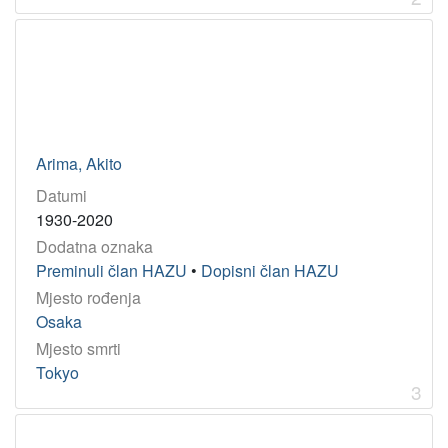
Godina
1987
1
1891
1
1973
1
1905
1
1997
1
Arima, Akito
1560
1
Datumi
1624
1
1930-2020
1934
1
Dodatna oznaka
1916
1
Preminuli član HAZU
•
Dopisni član HAZU
Mjesto rođenja
Osaka
[
Mjesto smrti
9
Tokyo
]
3