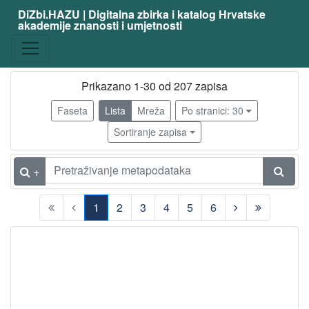
DiZbi.HAZU | Digitalna zbirka i katalog Hrvatske
akademije znanosti i umjetnosti
zanimanje
filozof
182
teolog
19
Prikazano 1-30 od 207 zapisa
književnik
18
Faseta
Lista
Mreža
Po stranici: 30
svećenik
14
Sortiranje zapisa
prevoditelj
10
političar
9
+
sociolog
9
1
2
3
4
5
6
povjesničar
7
(current)
pisac
7
politolog
5
pravnik
5
matematičar
4