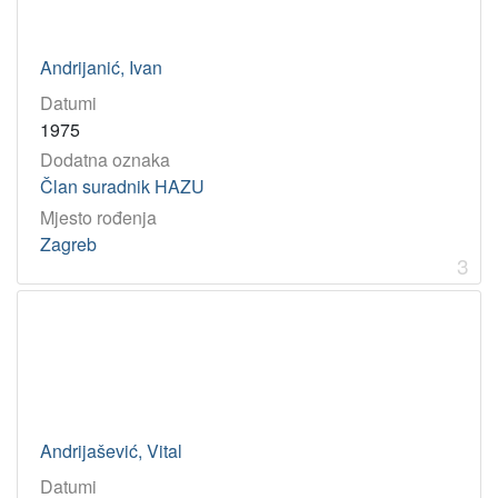
Hrvatski latinisti
1
KAM pravilnik - testiranje
1
Andrijanić, Ivan
Flaciana
1
Datumi
1975
[
Dodatna oznaka
4
Član suradnik HAZU
]
Mjesto rođenja
Godina
Zagreb
3
1922
1
2002
1
1923
1
1996
1
[
Andrijašević, Vital
4
Datumi
]