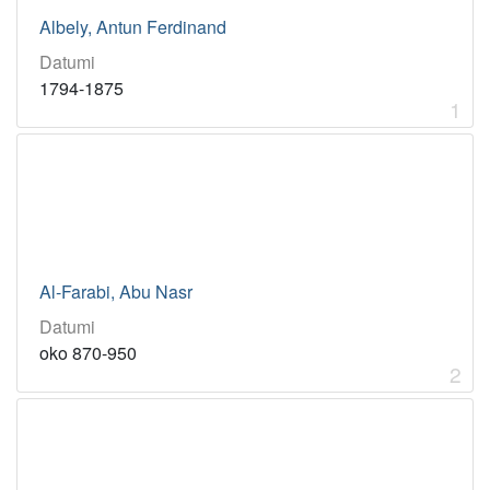
književni kritičar
4
Albely, Antun Ferdinand
pjesnik
4
Datumi
latinist
3
1794-1875
klasični filolog
3
1
fizičar
3
komparatist književnosti
2
novinar
2
lingvist
2
Al-Farabi, Abu Nasr
[
Datumi
5
oko 870-950
1
2
]
Virtualne
zbirke
Akademici i akademkinje
13