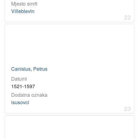
Mjesto smrti
Villeblevin
22
Canisius, Petrus
Datumi
1521-1597
Dodatna oznaka
isusovci
23