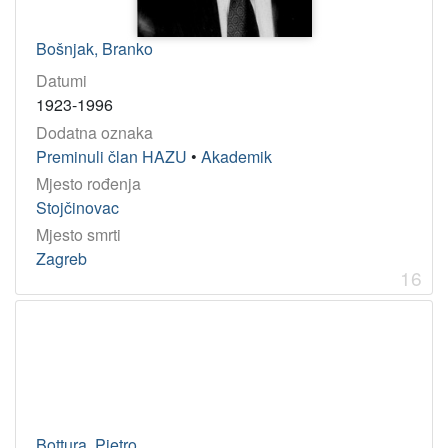
Bošnjak, Branko
Datumi
1923-1996
Dodatna oznaka
Preminuli član HAZU
•
Akademik
Mjesto rođenja
Stojčinovac
Mjesto smrti
Zagreb
16
Bottura, Pietro