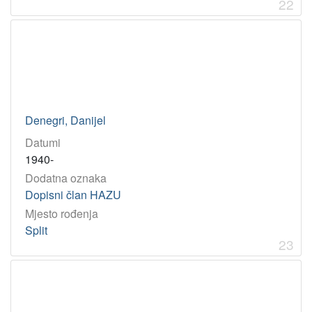
22
Denegri, Danijel
Datumi
1940-
Dodatna oznaka
Dopisni član HAZU
Mjesto rođenja
Split
23