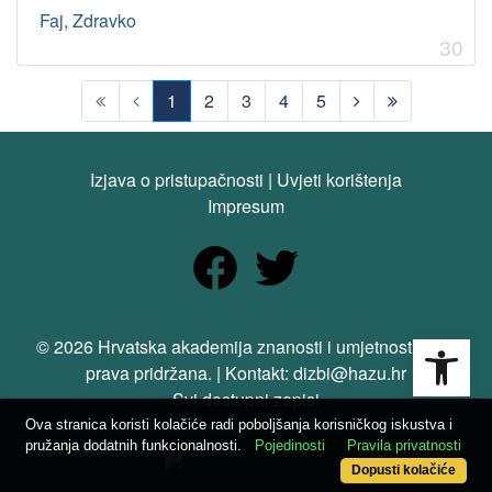
Faj, Zdravko
30
1
2
3
4
5
(current)
Izjava o pristupačnosti
|
Uvjeti korištenja
Impresum
Open
© 2026 Hrvatska akademija znanosti i umjetnosti. Sva
prava pridržana. | Kontakt: dizbi@hazu.hr
Svi dostupni zapisi
Ova stranica koristi kolačiće radi poboljšanja korisničkog iskustva i
pružanja dodatnih funkcionalnosti.
Pojedinosti
Pravila privatnosti
Dopusti kolačiće