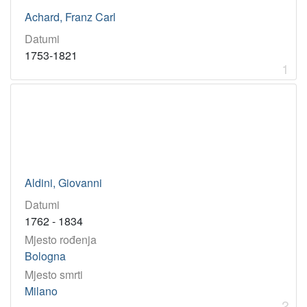
grafičar
1
Achard, Franz Carl
povjesničar
1
Datumi
prevoditelj
1
1753-1821
pjesnik
1
1
[
1
6
]
Virtualne
Aldini, Giovanni
zbirke
Datumi
Akademici i akademkinje
17
1762 - 1834
Mjesto rođenja
Bologna
[
1
Mjesto smrti
]
Milano
2