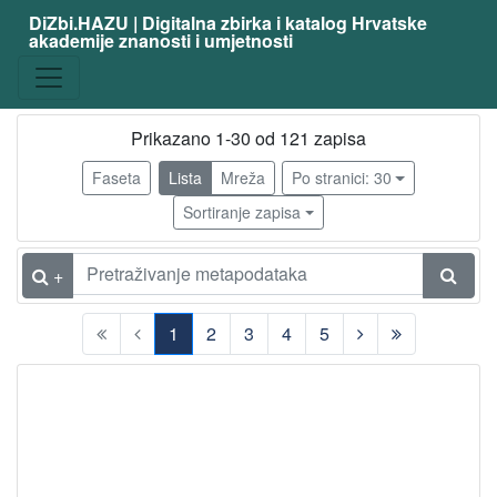
DiZbi.HAZU | Digitalna zbirka i katalog Hrvatske
akademije znanosti i umjetnosti
zanimanje
fizičar
110
matematičar
9
Prikazano 1-30 od 121 zapisa
latinist
3
Faseta
Lista
Mreža
Po stranici: 30
filozof
3
Sortiranje zapisa
svećenik
3
astronom
2
+
književnik
2
1
2
3
4
5
publicist
2
(current)
kemičar
2
teolog
2
biskup
1
elektrotehničar
1