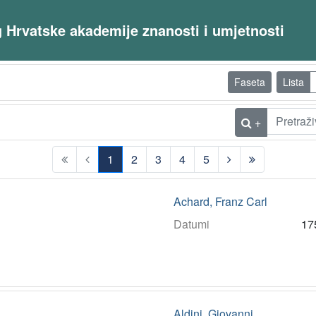
og Hrvatske akademije znanosti i umjetnosti
Faseta
Lista
+
1
2
3
4
5
(current)
Achard, Franz Carl
Datumi
17
Aldini, Giovanni