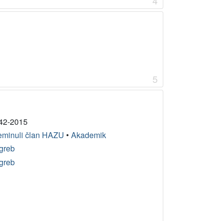
4
5
42-2015
eminuli član HAZU
•
Akademik
greb
greb