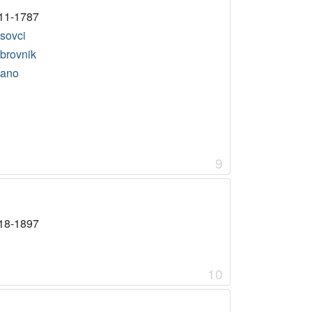
11-1787
usovci
brovnik
lano
9
18-1897
10