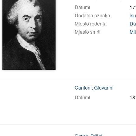
Datumi
17
Dodatna oznaka
is
Mjesto rođenja
Du
Mjesto smrti
Mi
Cantoni, Giovanni
Datumi
18
Capra, Fritjof