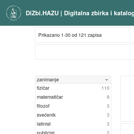
DiZbi.HAZU | Digitalna zbirka i katal
Prikazano 1-30 od 121 zapisa
zanimanje
fizičar
110
matematičar
9
filozof
3
svećenik
3
latinist
3
publicist
2