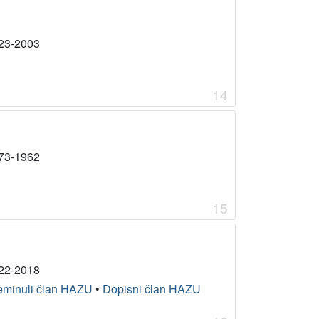
23-2003
14
73-1962
15
22-2018
eminuli član HAZU
•
Dopisni član HAZU