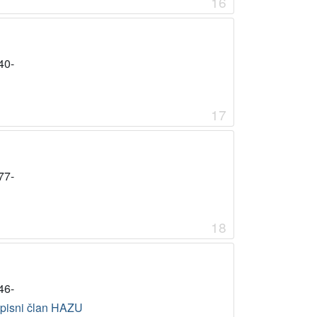
16
40-
17
77-
18
46-
pisni član HAZU