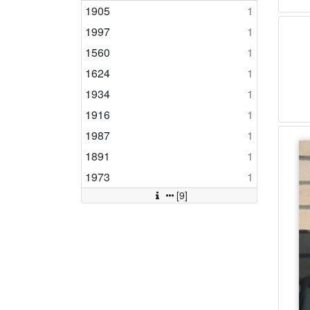
1905
1
1997
1
1560
1
1624
1
1934
1
1916
1
1987
1
1891
1
1973
1
[9]