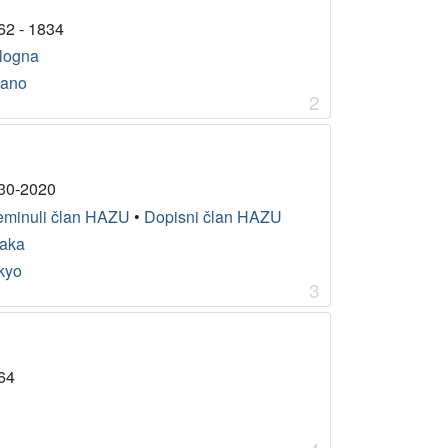
62 - 1834
logna
lano
2
30-2020
eminuli član HAZU
•
Dopisni član HAZU
aka
kyo
3
64