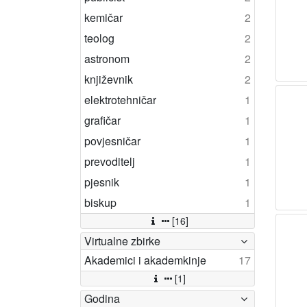
kemičar
2
teolog
2
astronom
2
književnik
2
elektrotehničar
1
grafičar
1
povjesničar
1
prevoditelj
1
pjesnik
1
biskup
1
[16]
Virtualne zbirke
Akademici i akademkinje
17
[1]
Godina