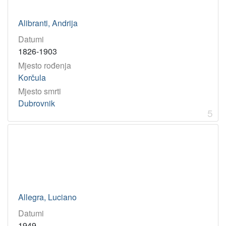
1840
1
1889
1
Alibranti, Andrija
1905
1
Datumi
1940
1
1826-1903
2009
1
Mjesto rođenja
2004
1
Korčula
Mjesto smrti
1907
1
Dubrovnik
1997
1
5
1888
1
1978
1
1822
1
[
Allegra, Luciano
2
2
Datumi
]
1949.-