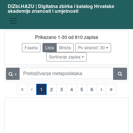
DiZbi.HAZU | Digitalna zbirka i katalog Hrvatske
akademije znanosti i umjetnosti
zanimanje
povjesničar
700
svećenik
32
Prikazano 1-30 od 810 zapisa
arhivist
29
Faseta
Lista
Mreža
Po stranici: 30
arheolog
29
Sortiranje zapisa
pravnik
21
političar
17
+
književnik
16
1
2
3
4
5
6
publicist
15
(current)
teolog
12
pisac
12
latinist
12
knjižničar
9