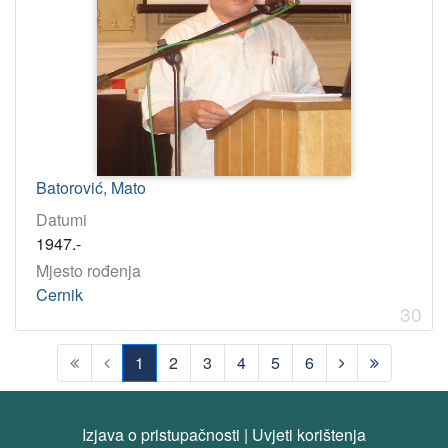
Batorović, Mato
Datumi
1947.-
Mjesto rođenja
Cernik
30
1
2
3
4
5
6
(current)
Izjava o pristupačnosti
|
Uvjeti korištenja