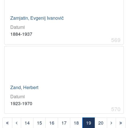
Zamjatin, Evgenij Ivanovič
Datumi
1884-1937
569
Zand, Herbert
Datumi
1923-1970
570
14
15
16
17
18
19
20