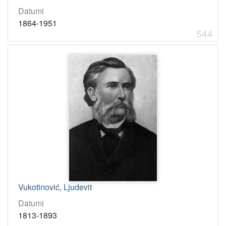
4
Datumi
1
]
1864-1951
544
Vukotinović, Ljudevit
Datumi
1813-1893