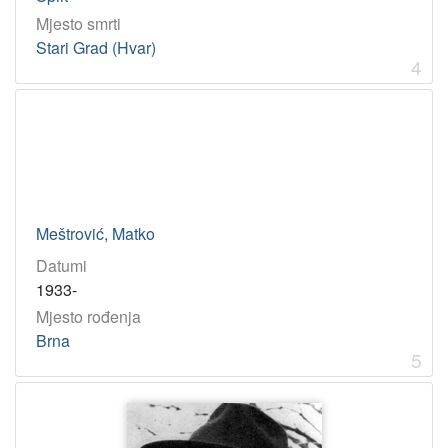
Mjesto smrti
Stari Grad (Hvar)
4
Meštrović, Matko
Datumi
1933-
Mjesto rođenja
Brna
5