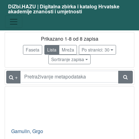
DiZbi.HAZU | Digitalna zbirka i katalog Hrvatske
akademije znanosti i umjetnosti
zanimanje
povjesničar umjetnosti
6
književnik
6
Prikazano 1-8 od 8 zapisa
slikar
2
Faseta
Lista
Mreža
Po stranici: 30
likovni kritičar
1
Sortiranje zapisa
prevoditelj
1
+
[
5
]
Virtualne
zbirke
Akademici i akademkinje
2
Gamulin, Grgo