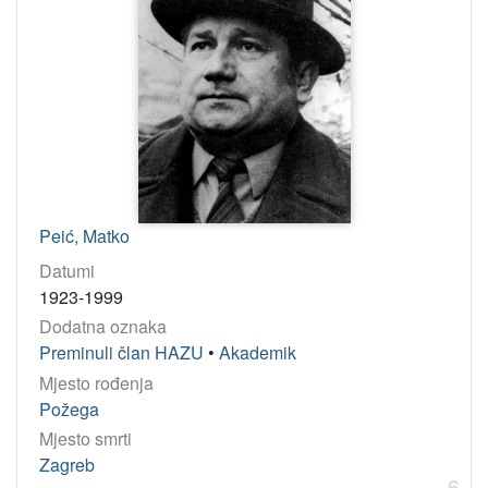
Peić, Matko
Datumi
1923-1999
Dodatna oznaka
Preminuli član HAZU
•
Akademik
Mjesto rođenja
Požega
Mjesto smrti
Zagreb
6