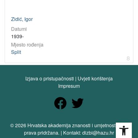
Zidić, Igor
Datumi
1939-
Mjesto rođenja
Split
8
Izjava o pristupačnosti
|
Uvjeti korištenja
Impresum
Open
© 2026 Hrvatska akademija znanosti i umjetnosti. Sva
prava pridržana. | Kontakt: dizbi@hazu.hr