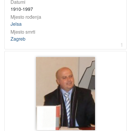
Datumi
[
1910-1997
1
Mjesto rođenja
]
Jelsa
Godina
Mjesto smrti
1941
1
Zagreb
1
1923
1
1999
1
[
3
]