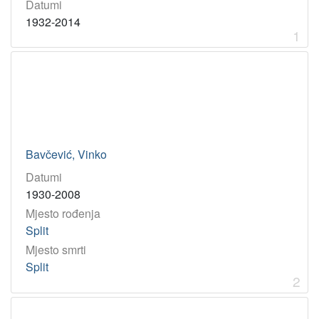
Datumi
1
0
1932-2014
1
]
Virtualne
zbirke
Akademici i akademkinje
2
[
Bavčević, Vinko
1
]
Datumi
Godina
1930-2008
1923
1
Mjesto rođenja
Split
1999
1
Mjesto smrti
1907
1
Split
1981
1
2