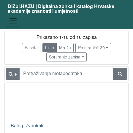
DiZbi.HAZU | Digitalna zbirka i katalog Hrvatske
akademije znanosti i umjetnosti
zanimanje
slikar
15
književnik
12
Prikazano 1-16 od 16 zapisa
povjesničar umjetnosti
2
Faseta
Lista
Mreža
Po stranici: 30
scenograf
1
Sortiranje zapisa
likovni kritičar
1
doktor medicine psihijatar
1
+
grafičar
1
kipar
1
arhitekt
1
ilustrator
1
Balog, Zvonimir
[