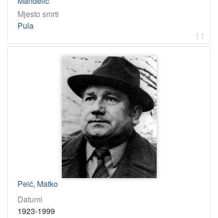
Mandelić
Mjesto smrti
Pula
11
Peić, Matko
Datumi
1923-1999