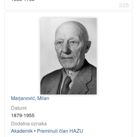
4
335
1
]
Marjanović, Milan
Datumi
1879-1955
Dodatna oznaka
Akademik
•
Preminuli član HAZU