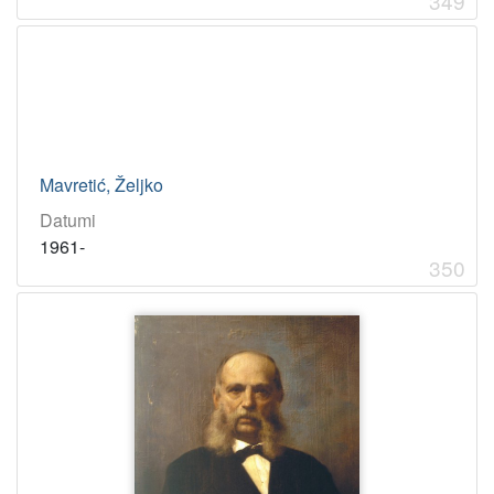
349
Mavretić, Željko
Datumi
1961-
350