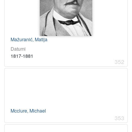
Mažuranić, Matija
Datumi
1817-1881
352
Mcclure, Michael
353