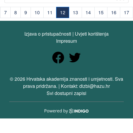
7
8
9
10
11
12
13
14
15
16
17
(current)
Izjava o pristupačnosti
|
Uvjeti korištenja
Impresum
© 2026 Hrvatska akademija znanosti i umjetnosti. Sva
prava pridržana. | Kontakt: dizbi@hazu.hr
Svi dostupni zapisi