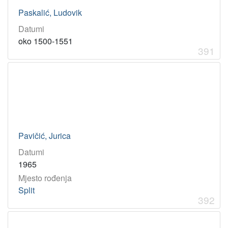
književni povjesničar
11
Paskalić, Ludovik
esejist
10
Datumi
filolog
10
oko 1500-1551
dramaturg
8
391
latinist
7
povjesničar umjetnosti
7
doktor medicine
6
teoretičar književnosti
6
Pavičić, Jurica
[
Datumi
7
1965
6
]
Mjesto rođenja
Split
Virtualne
392
zbirke
Akademici i akademkinje
53