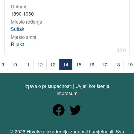
Datumi
1890-1960
Mjesto rođenja
Sušak
Mjesto smrti
Rijeka
420
9
10
11
12
13
14
15
16
17
18
19
(current)
Izjava o pristupačnosti
|
Uvjeti korištenja
Impresum
© 2026 Hrvatska akademija znanosti i umjetnosti. Sva