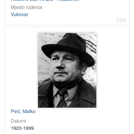
4
Mjesto rođenja
1
]
Vukovar
395
Peić, Matko
Datumi
1923-1999