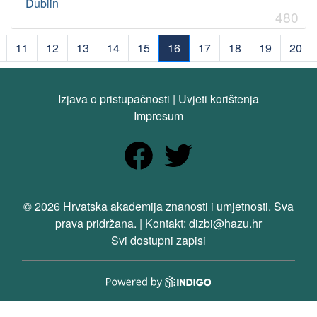
Dublin
480
11
12
13
14
15
16
17
18
19
20
(current)
Izjava o pristupačnosti
|
Uvjeti korištenja
Impresum
© 2026 Hrvatska akademija znanosti i umjetnosti. Sva
prava pridržana. | Kontakt: dizbi@hazu.hr
Svi dostupni zapisi