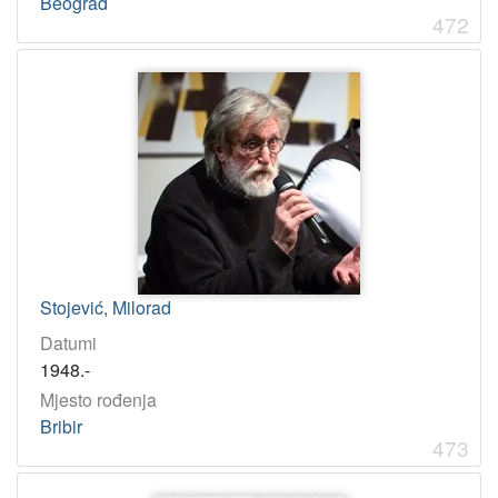
Beograd
472
Stojević, Milorad
Datumi
1948.-
Mjesto rođenja
Bribir
473