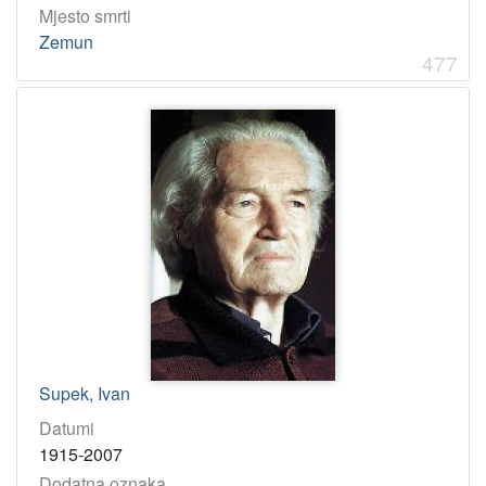
Mjesto smrti
Zemun
477
Supek, Ivan
Datumi
1915-2007
Dodatna oznaka