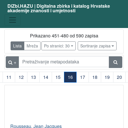
DiZbi.HAZU | Digitalna zbirka i katalog Hrvatske
akademije znanosti i umjetnosti
Prikazano 451-480 od 590 zapisa
Lista
Mreža
Po stranici: 30
Sortiranje zapisa
+
11
12
13
14
15
16
17
18
19
20
(current)
Rousseau, Jean Jacques