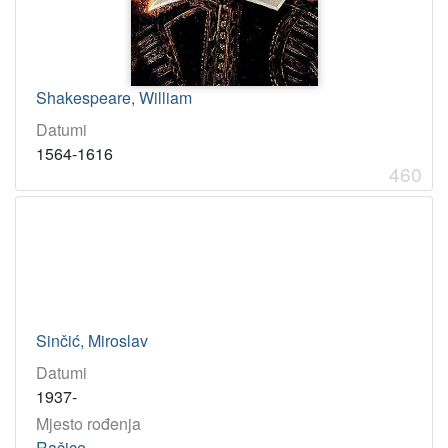
Shakespeare, William
Datumi
1564-1616
460
Sinčić, Miroslav
Datumi
1937-
Mjesto rođenja
Račice