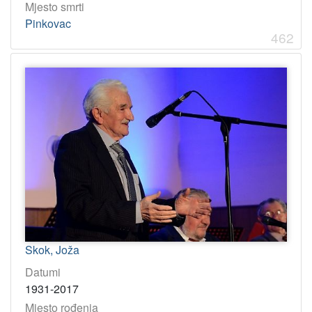
Mjesto smrti
Pinkovac
462
Skok, Joža
Datumi
1931-2017
Mjesto rođenja