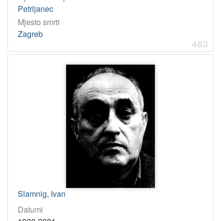
Petrijanec
Mjesto smrti
Zagreb
463
Slamnig, Ivan
Datumi