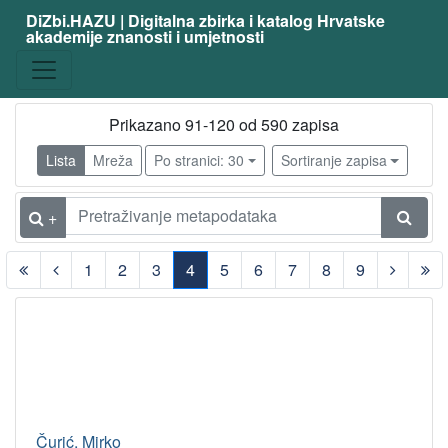
DiZbi.HAZU | Digitalna zbirka i katalog Hrvatske
akademije znanosti i umjetnosti
Prikazano 91-120 od 590 zapisa
Lista
Mreža
Po stranici: 30
Sortiranje zapisa
+
1
2
3
4
5
6
7
8
9
(current)
Čurić, Mirko