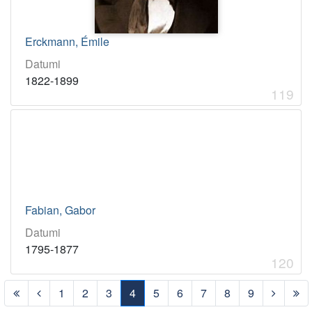
Erckmann, Émile
Datumi
119
Fabian, Gabor
Datumi
1795-1877
120
1
2
3
4
5
6
7
8
9