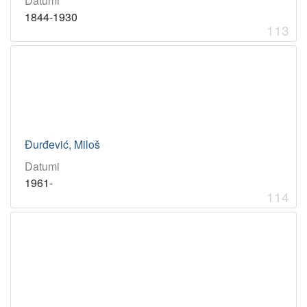
Datumi
1844-1930
113
Đurđević, Miloš
Datumi
1961-
114