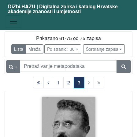
DiZbi.HAZU | Digitalna zbirka i katalog Hrvatske
akademije znanosti i umjetnosti
Prikazano 61-75 od 75 zapisa
Lista
Mreža
Po stranici: 30
Sortiranje zapisa
+
1
2
3
(current)