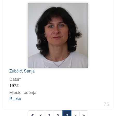
Zubčić, Sanja
Datumi
1972-
Mjesto rođenja
Rijeka
75
1
2
3