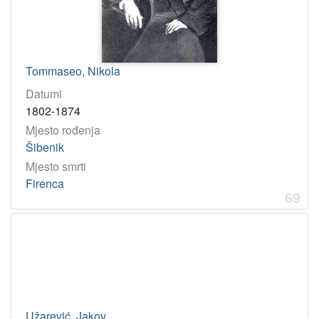
Tommaseo, Nikola
Datumi
1802-1874
Mjesto rođenja
Šibenik
Mjesto smrti
Firenca
69
Užarević, Jakov