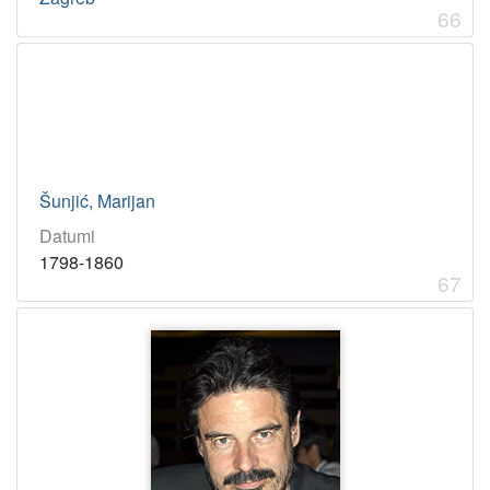
66
Šunjić, Marijan
Datumi
1798-1860
67