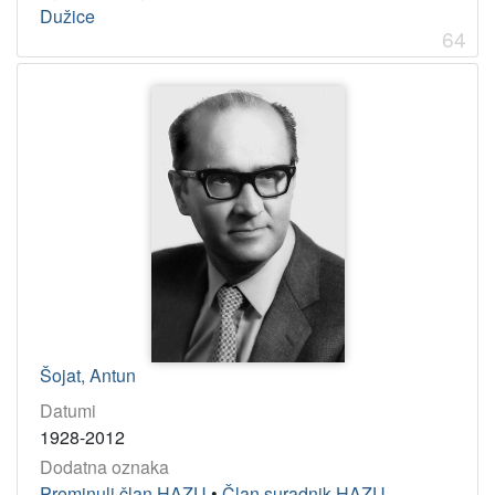
Dužice
64
Šojat, Antun
Datumi
1928-2012
Dodatna oznaka
Preminuli član HAZU
•
Član suradnik HAZU