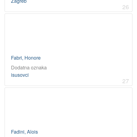
Zagreb
26
Fabri, Honore
Dodatna oznaka
isusovci
27
Fadini, Alois