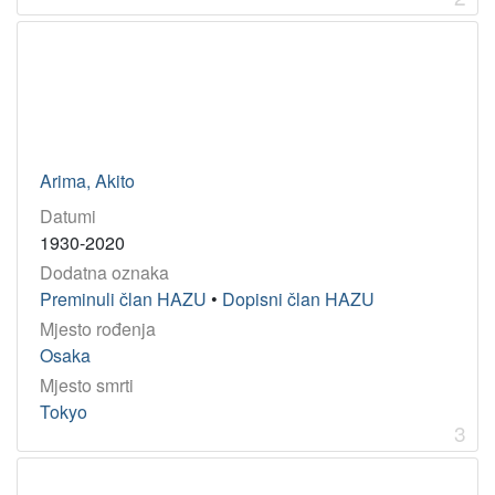
Godina
1987
1
1891
1
1973
1
1905
1
1997
1
Arima, Akito
1560
1
Datumi
1624
1
1930-2020
1934
1
Dodatna oznaka
1916
1
Preminuli član HAZU
•
Dopisni član HAZU
Mjesto rođenja
Osaka
[
Mjesto smrti
9
Tokyo
]
3