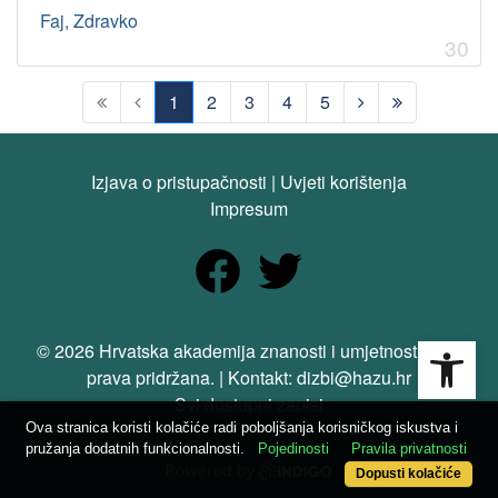
Faj, Zdravko
30
1
2
3
4
5
(current)
Izjava o pristupačnosti
|
Uvjeti korištenja
Impresum
Open
© 2026 Hrvatska akademija znanosti i umjetnosti. Sva
prava pridržana. | Kontakt: dizbi@hazu.hr
Svi dostupni zapisi
Ova stranica koristi kolačiće radi poboljšanja korisničkog iskustva i
pružanja dodatnih funkcionalnosti.
Pojedinosti
Pravila privatnosti
Dopusti kolačiće