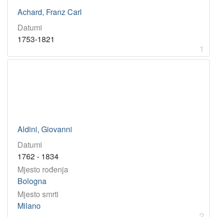
grafičar
1
Achard, Franz Carl
povjesničar
1
Datumi
prevoditelj
1
1753-1821
pjesnik
1
1
[
1
6
]
Virtualne
Aldini, Giovanni
zbirke
Datumi
Akademici i akademkinje
17
1762 - 1834
Mjesto rođenja
Bologna
[
1
Mjesto smrti
]
Milano
2