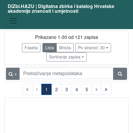
DiZbi.HAZU | Digitalna zbirka i katalog Hrvatske
akademije znanosti i umjetnosti
zanimanje
fizičar
111
matematičar
9
Prikazano 1-30 od 121 zapisa
latinist
3
Faseta
Lista
Mreža
Po stranici: 30
filozof
3
Sortiranje zapisa
svećenik
3
astronom
2
+
književnik
2
1
2
3
4
5
publicist
2
(current)
kemičar
2
teolog
2
biskup
1
elektrotehničar
1