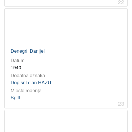
22
Denegri, Danijel
Datumi
1940-
Dodatna oznaka
Dopisni član HAZU
Mjesto rođenja
Split
23