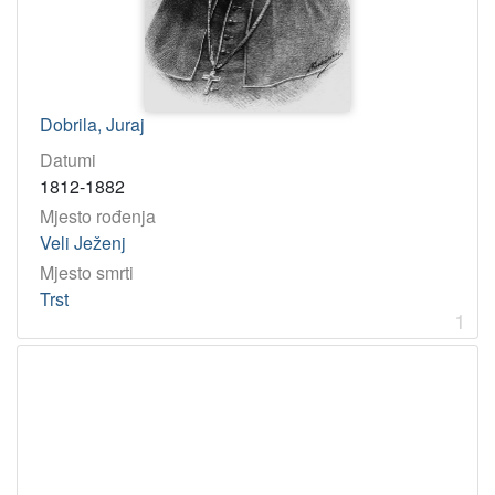
1
0
]
Dobrila, Juraj
Datumi
1812-1882
Mjesto rođenja
Veli Ježenj
Mjesto smrti
Trst
1