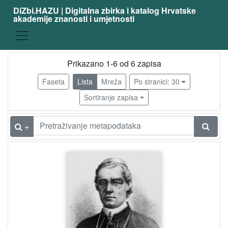
DiZbi.HAZU | Digitalna zbirka i katalog Hrvatske
akademije znanosti i umjetnosti
zanimanje
političar
6
svećenik
6
Prikazano 1-6 od 6 zapisa
filozof
1
Faseta
Lista
Mreža
Po stranici: 30
publicist
1
Sortiranje zapisa
biskup
1
novinar
1
+
povjesničar
1
crkveni povjesničar
1
teolog
1
nastavnik
1
[