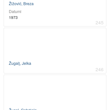
Žižović, Breza
Datumi
1973
245
Žugalj, Jelka
246