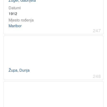
Žugel, Gabrijela
Datumi
1912
Mjesto rođenja
Maribor
247
Župa, Dunja
248