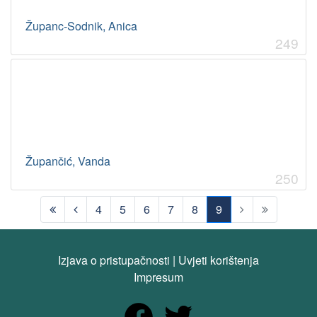
Županc-Sodnik, Anica
249
Župančić, Vanda
250
4
5
6
7
8
9
(current)
Izjava o pristupačnosti
|
Uvjeti korištenja
Impresum