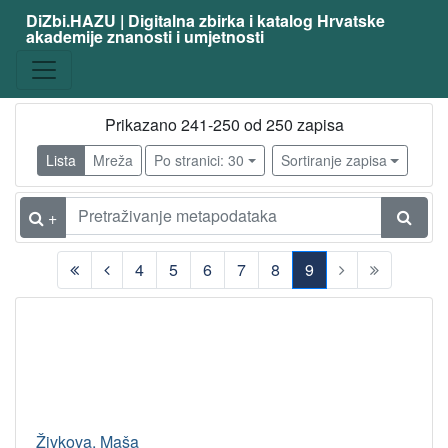
DiZbi.HAZU | Digitalna zbirka i katalog Hrvatske
akademije znanosti i umjetnosti
Prikazano 241-250 od 250 zapisa
Lista
Mreža
Po stranici: 30
Sortiranje zapisa
+
4
5
6
7
8
9
(current)
Živkova, Maša