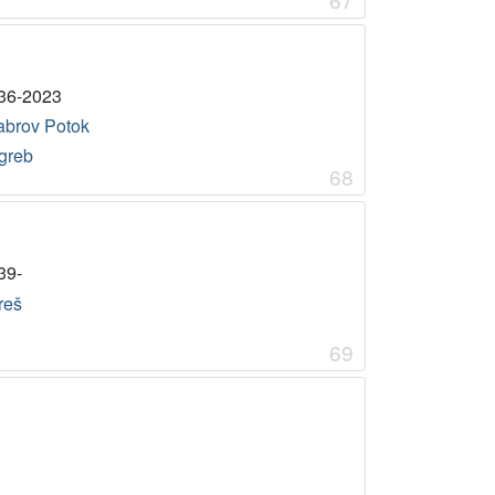
36-2023
abrov Potok
greb
68
39-
reš
69