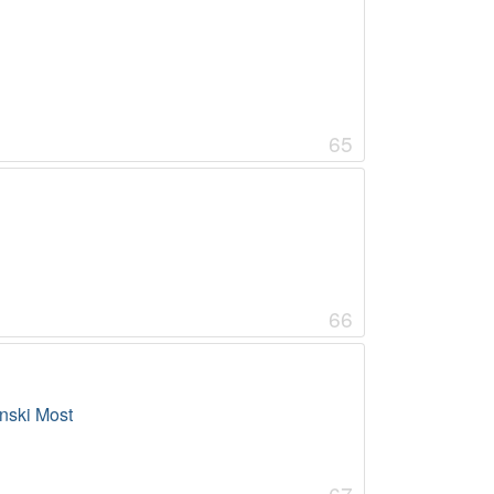
65
66
nski Most
67