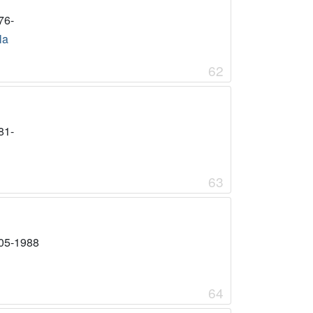
76-
la
62
81-
63
05-1988
64