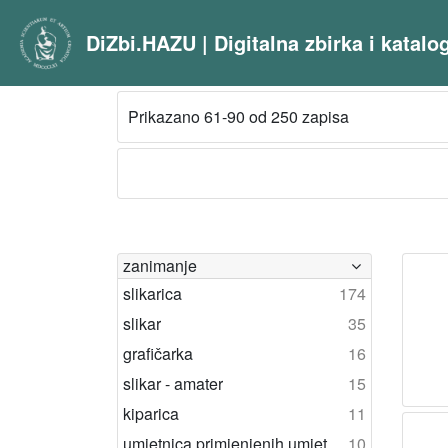
DiZbi.HAZU | Digitalna zbirka i katal
Prikazano 61-90 od 250 zapisa
zanimanje
slikarica
174
slikar
35
grafičarka
16
slikar - amater
15
kiparica
11
umjetnica primjenjenih umjetnosti
10