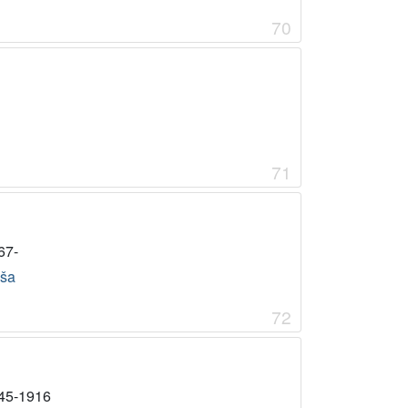
70
71
67-
ša
72
45-1916