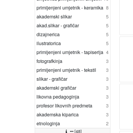
primijenjeni umjetnik - keramika
8
akademski slikar
5
akad.slikar - grafičar
5
dizajnerica
5
ilustratorica
5
primijenjeni umjetnik - tapiserija
4
fotografkinja
3
primijenjeni umjetnik - tekstil
3
slikar - grafičar
3
akademski grafičar
3
likovna pedagoginja
3
profesor likovnih predmeta
3
akademska kiparica
3
etnologinja
2
[48]