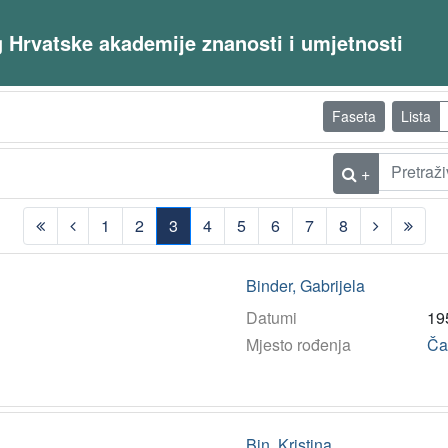
og Hrvatske akademije znanosti i umjetnosti
Faseta
Lista
+
1
2
3
4
5
6
7
8
(current)
Binder, Gabrijela
Datumi
19
Mjesto rođenja
Ča
Bin, Kristina