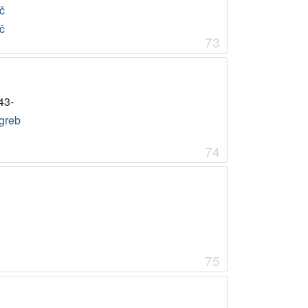
č
č
73
43-
greb
74
75