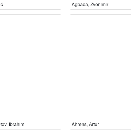
ić
Agbaba, Zvonimir
ov, Ibrahim
Ahrens, Artur