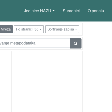
Jedinice HAZU
Suradnici
O portalu
Mreža
Po stranici: 30
Sortiranje zapisa