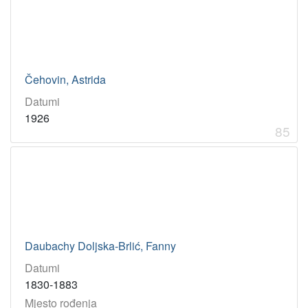
Čehovin, Astrida
Datumi
1926
85
Daubachy Doljska-Brlić, Fanny
Datumi
1830-1883
Mjesto rođenja