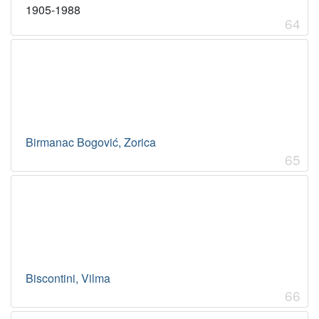
1905-1988
64
Birmanac Bogović, Zorica
65
Biscontini, Vilma
66