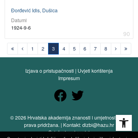
Đorđević Idis, Dušica
Datumi
1924-9-6
90
1
2
3
4
5
6
7
8
(current)
Izjava o pristupačnosti
|
Uvjeti korištenja
Impresum
Open
© 2026 Hrvatska akademija znanosti i umjetnosti. Sva
prava pridržana. | Kontakt: dizbi@hazu.hr
Svi dostupni zapisi