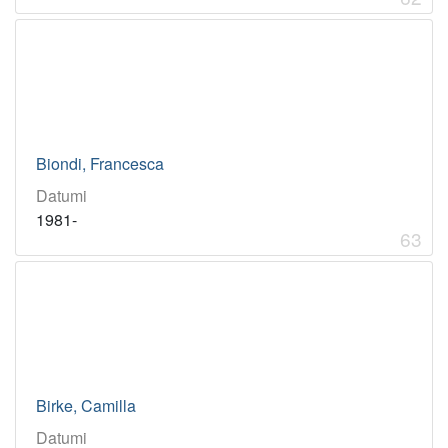
1894
1
1973
1
[
4
]
Biondi, Francesca
Datumi
1981-
63
Birke, Camilla
Datumi