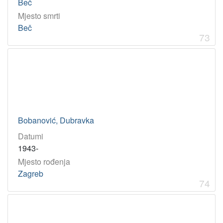
Beč
Mjesto smrti
Beč
73
Bobanović, Dubravka
Datumi
1943-
Mjesto rođenja
Zagreb
74