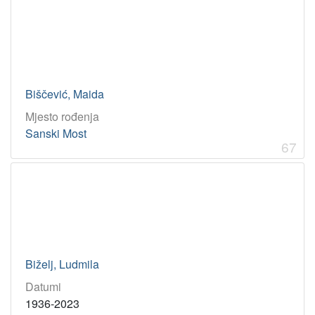
Biščević, Maida
Mjesto rođenja
Sanski Most
67
Biželj, Ludmila
Datumi
1936-2023