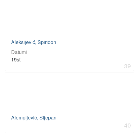
Aleksijević, Spiridon
Datumi
19st
39
Alempijević, Stjepan
40