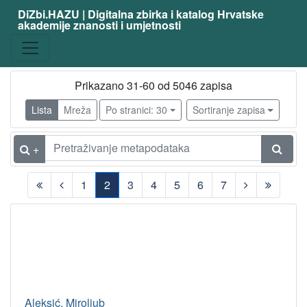
DiZbi.HAZU | Digitalna zbirka i katalog Hrvatske
akademije znanosti i umjetnosti
Prikazano 31-60 od 5046 zapisa
Lista
Mreža
Po stranici: 30
Sortiranje zapisa
+
1
2
3
4
5
6
7
(current)
Aleksić, Miroljub