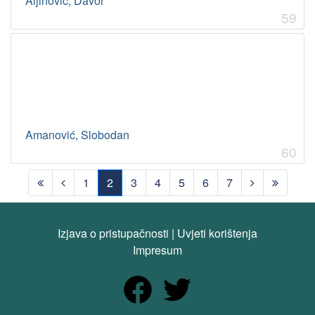
Aljinović, Davor
59
Amanović, Slobodan
60
1
2
3
4
5
6
7
(current)
Izjava o pristupačnosti
|
Uvjeti korištenja
Impresum