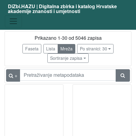
DiZbi.HAZU | Digitalna zbirka i katalog Hrvatske
akademije znanosti i umjetnosti
zanimanje
slikar
4913
kipar
77
Prikazano 1-30 od 5046 zapisa
slikar - amater
69
Faseta
Lista
Mreža
Po stranici: 30
grafičar
64
Sortiranje zapisa
arhitekt
47
ilustrator
36
+
karikaturist
29
scenograf
29
kipar - amater
24
akademski kipar
22
fotograf
20
dizajner
18