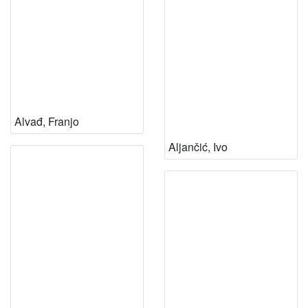
Alvađ, Franjo
Aljančić, Ivo