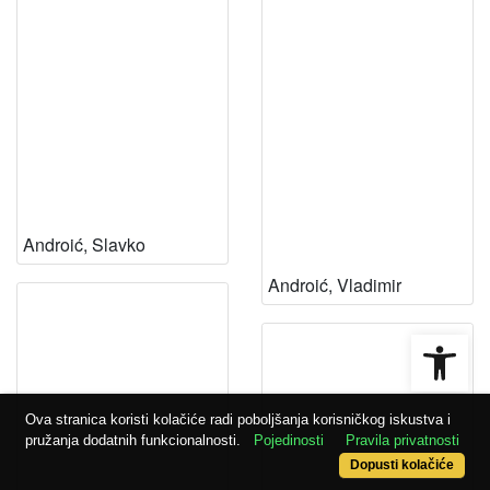
Androić, Slavko
Androić, Vladimir
Open
Ova stranica koristi kolačiće radi poboljšanja korisničkog iskustva i
pružanja dodatnih funkcionalnosti.
Pojedinosti
Pravila privatnosti
Dopusti kolačiće