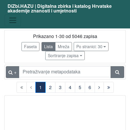
DiZbi.HAZU | Digitalna zbirka i katalog Hrvatske
akademije znanosti i umjetnosti
zanimanje
slikar
4913
kipar
77
Prikazano 1-30 od 5046 zapisa
slikar - amater
69
Faseta
Lista
Mreža
Po stranici: 30
grafičar
64
Sortiranje zapisa
arhitekt
47
ilustrator
36
+
karikaturist
29
1
2
3
4
5
6
scenograf
29
(current)
kipar - amater
24
akademski kipar
22
fotograf
20
dizajner
18