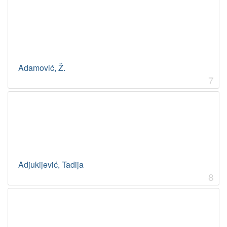
Adamović, Ž.
7
Adjukijević, Tadija
8