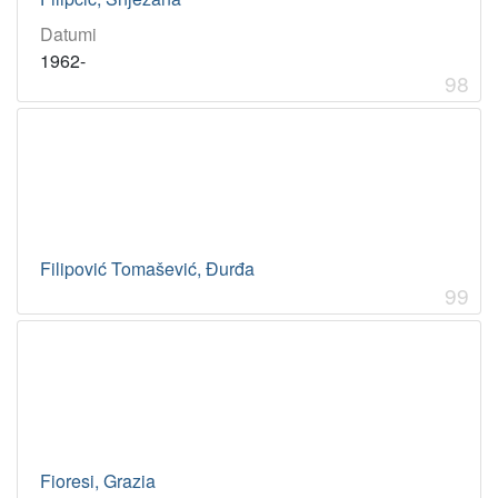
Datumi
1962-
98
Filipović Tomašević, Đurđa
99
Fioresi, Grazia