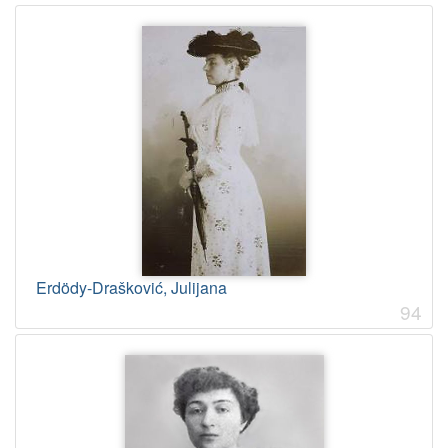
1894
1
1973
1
[
4
]
Erdödy-Drašković, Julijana
94