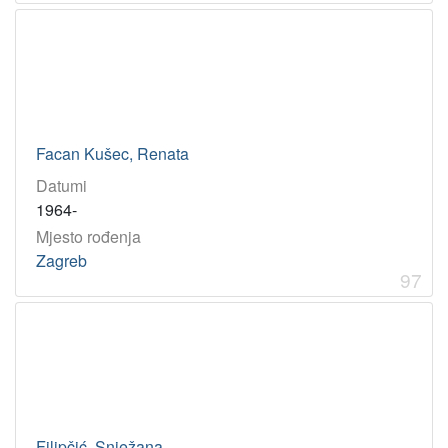
Facan Kušec, Renata
Datumi
1964-
Mjesto rođenja
Zagreb
97
Filipčić, Snježana