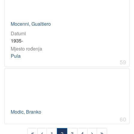
Mocenni, Gualtiero
Datumi
1935-
Mjesto rođenja
Pula
59
Modic, Branko
60
1
2
3
4