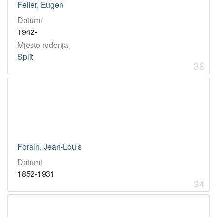
Feller, Eugen
Datumi
[
1942-
1
Mjesto rođenja
]
Split
Godina
33
1867
1
1936
1
1886
1
1960
1
1854
1
1927
1
Forain, Jean-Louis
Datumi
1852-1931
[
34
6
]