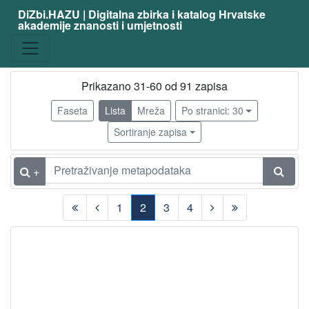
DiZbi.HAZU | Digitalna zbirka i katalog Hrvatske
akademije znanosti i umjetnosti
zanimanje
slikar
76
grafičar
63
Prikazano 31-60 od 91 zapisa
ilustrator
9
Faseta
Lista
Mreža
Po stranici: 30
kipar
7
Sortiranje zapisa
dizajner
4
slikar - grafičar
4
+
likovni pedagog
3
1
2
3
4
scenograf
3
(current)
karikaturist
3
slikar - amater
2
umjetnik primijenjenih umjetnosti
2
bakrorezac
2