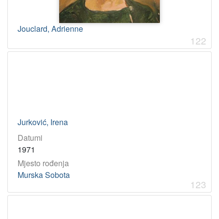
1894
1
1973
1
Jouclard, Adrienne
122
[
4
]
Jurković, Irena
Datumi
1971
Mjesto rođenja
Murska Sobota
123