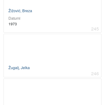
Žižović, Breza
Datumi
1973
245
Žugalj, Jelka
246