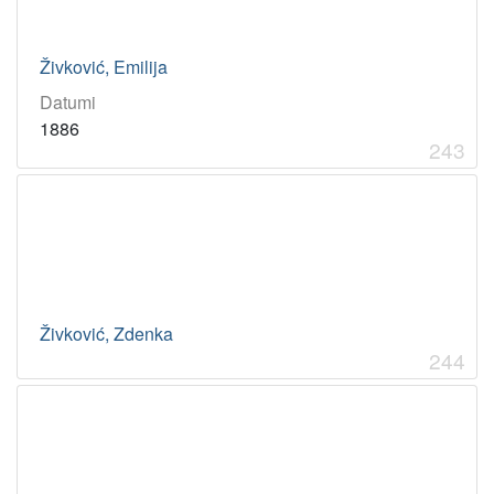
1894
1
1973
1
Živković, Emilija
Datumi
1886
[
243
4
]
Živković, Zdenka
244