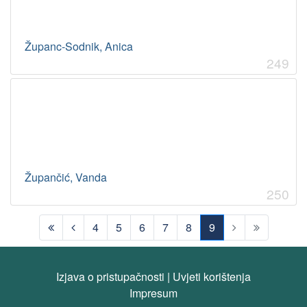
Županc-Sodnik, Anica
249
Župančić, Vanda
250
4
5
6
7
8
9
(current)
Izjava o pristupačnosti
|
Uvjeti korištenja
Impresum