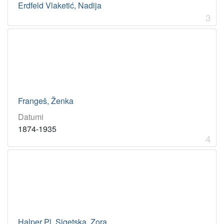
Erdfeld Vlaketić, Nadija
3
Frangeš, Ženka
Datumi
1874-1935
4
Halper Pl. Sigetska, Zora