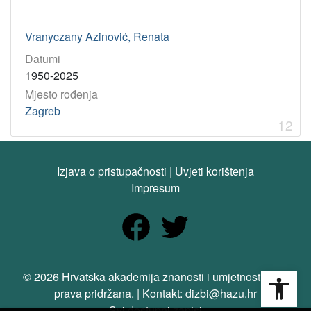
Vranyczany Azinović, Renata
Datumi
1950-2025
Mjesto rođenja
Zagreb
12
Izjava o pristupačnosti
|
Uvjeti korištenja
Impresum
Open
© 2026 Hrvatska akademija znanosti i umjetnosti. Sva
prava pridržana. | Kontakt: dizbi@hazu.hr
Svi dostupni zapisi