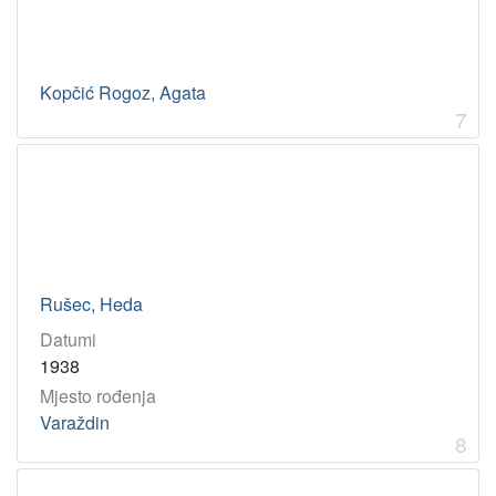
Kopčić Rogoz, Agata
7
Rušec, Heda
Datumi
1938
Mjesto rođenja
Varaždin
8