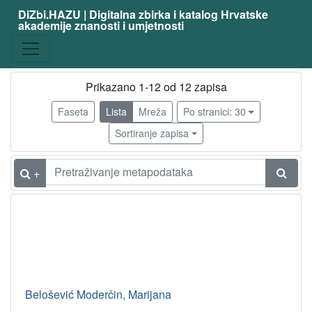
DiZbi.HAZU | Digitalna zbirka i katalog Hrvatske
akademije znanosti i umjetnosti
zanimanje
kiparica
10
slikarica
10
Prikazano 1-12 od 12 zapisa
primijenjeni umjetnik - tapiserija
2
Faseta
Lista
Mreža
Po stranici: 30
etnologinja
1
Sortiranje zapisa
anglist
1
sociolog
1
+
primijenjeni umjetnik - keramika
1
slikar i kipar
1
likovna pedagoginja
1
kipar
1
Belošević Moderčin, Marijana
[