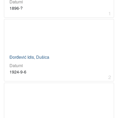
Datumi
1
0
1896-?
1
]
Đorđević Idis, Dušica
Datumi
1924-9-6
2