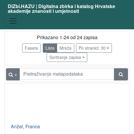
DiZbi.HAZU | Digitalna zbirka i katalog Hrvatske
akademije znanosti i umjetnosti
zanimanje
akademski slikar
23
grafičar
21
Prikazano 1-24 od 24 zapisa
ilustrator
21
Faseta
Lista
Mreža
Po stranici: 30
scenograf
2
Sortiranje zapisa
dizajner
1
likovni pedagog
1
+
grafički dizajner
1
slikar
1
[
8
]
Anžel, France
Virtualne