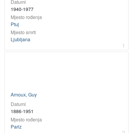
Datumi
zbirke
1940-1977
Akademici i akademkinje
1
Mjesto rođenja
Ptuj
Mjesto smrti
[
Ljubljana
1
1
]
Godina
1886
2
1882
1
1955
1
1951
1
Arnoux, Guy
1941
1
Datumi
1886-1951
Mjesto rođenja
[
Pariz
5
2
]