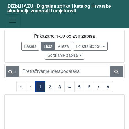
DiZbi.HAZU | Digitalna zbirka i katalog Hrvatske
akademije znanosti i umjetnosti
zanimanje
slikarica
174
slikar
35
Prikazano 1-30 od 250 zapisa
grafičarka
16
Faseta
Lista
Mreža
Po stranici: 30
slikar - amater
15
Sortiranje zapisa
kiparica
11
umjetnica primjenjenih umjetnosti
10
+
primijenjeni umjetnik - keramika
8
1
2
3
4
5
6
akad.slikar - grafičar
5
(current)
dizajnerica
5
ilustratorica
5
akademski slikar
5
primijenjeni umjetnik - tapiserija
4