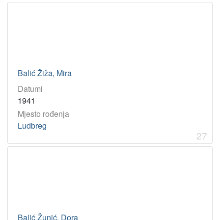
Balić Žiža, Mira
Datumi
1941
Mjesto rođenja
Ludbreg
27
Balić Žunić, Dora