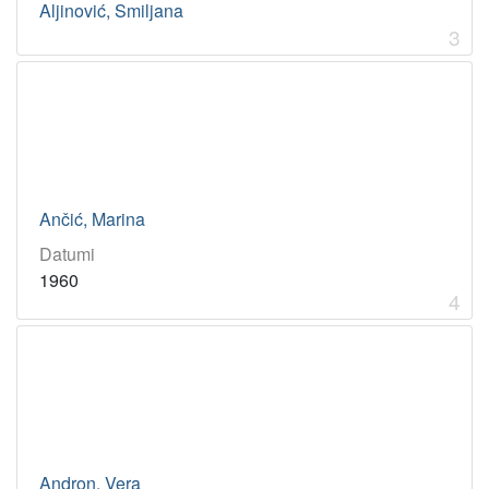
Aljinović, Smiljana
1894
1
3
1973
1
[
4
]
Ančić, Marina
Datumi
1960
4
Andron, Vera