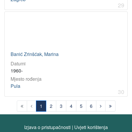
29
Banić Zrinšćak, Marina
Datumi
1960-
Mjesto rođenja
Pula
30
1
2
3
4
5
6
(current)
Izjava o pristupačnosti
|
Uvjeti korištenja