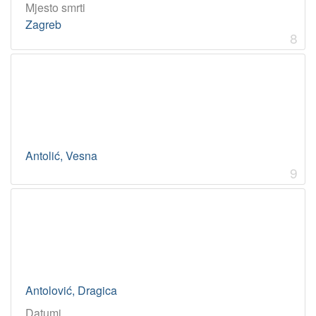
Mjesto smrti
Zagreb
8
Antolić, Vesna
9
Antolović, Dragica
Datumi