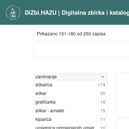
DiZbi.HAZU | Digitalna zbirka i katal
Prikazano 151-180 od 250 zapisa
zanimanje
slikarica
174
slikar
35
grafičarka
16
slikar - amater
15
kiparica
11
umjetnica primjenjenih umjetnosti
10