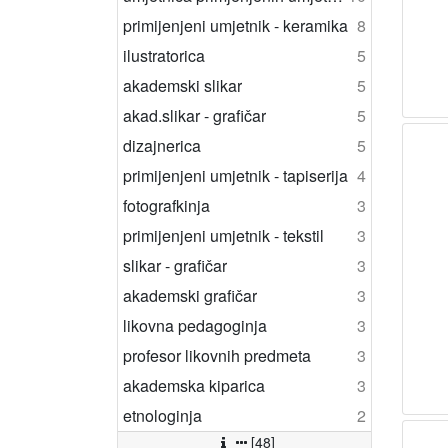
primijenjeni umjetnik - keramika
8
ilustratorica
5
akademski slikar
5
akad.slikar - grafičar
5
dizajnerica
5
primijenjeni umjetnik - tapiserija
4
fotografkinja
3
primijenjeni umjetnik - tekstil
3
slikar - grafičar
3
akademski grafičar
3
likovna pedagoginja
3
profesor likovnih predmeta
3
akademska kiparica
3
etnologinja
2
[48]