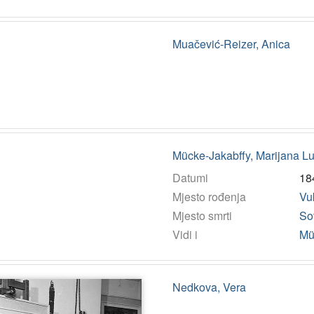
Muačević-Reizer, Anica
Mücke-Jakabffy, Marijana L
Datumi
18
Mjesto rođenja
Vu
Mjesto smrti
So
Vidi i
Mü
Nedkova, Vera