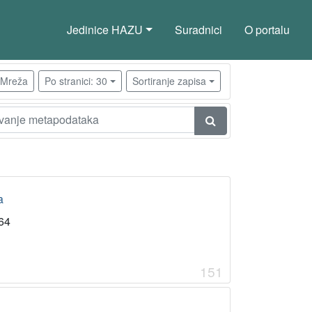
Jedinice HAZU
Suradnici
O portalu
Mreža
Po stranici: 30
Sortiranje zapisa
a
64
151