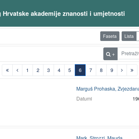
og Hrvatske akademije znanosti i umjetnosti
Faseta
Lista
+
1
2
3
4
5
6
7
8
9
(current)
Marguš Prohaska, Zvjezdan
Datumi
19
Mark. Strozzi, Mauda