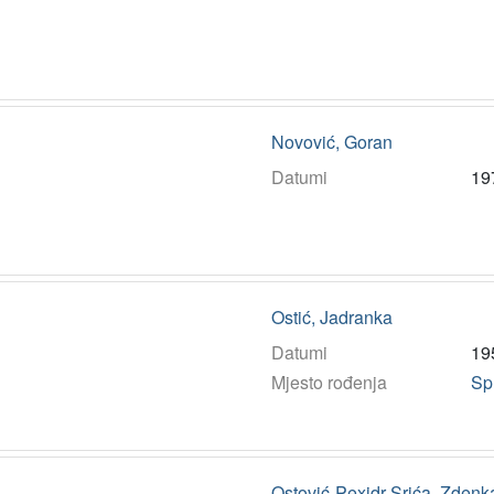
Novović, Goran
Datumi
19
Ostić, Jadranka
Datumi
19
Mjesto rođenja
Spl
Ostović-Pexidr-Srića, Zdenk