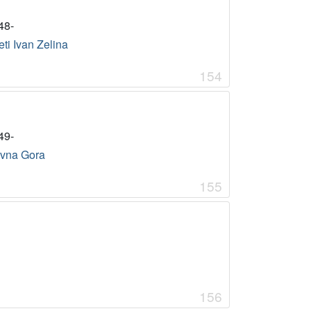
48-
ti Ivan Zelina
154
49-
vna Gora
155
156