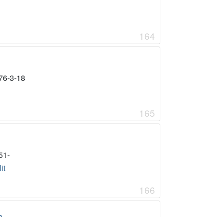
164
76-3-18
165
51-
it
166
a