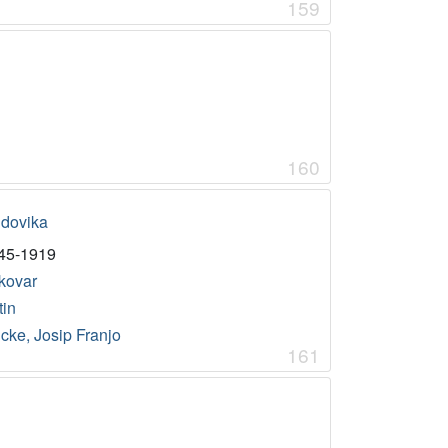
159
160
udovika
45-1919
kovar
tin
cke, Josip Franjo
161