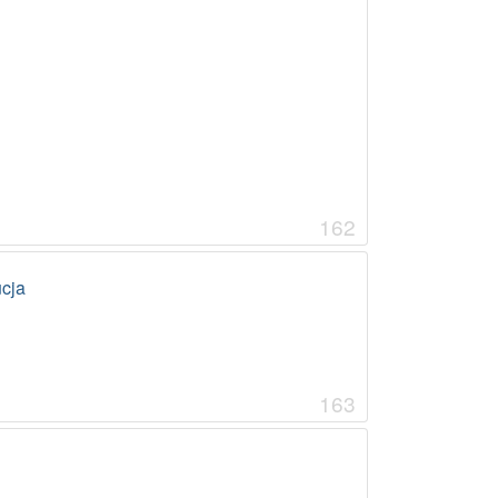
162
cja
163