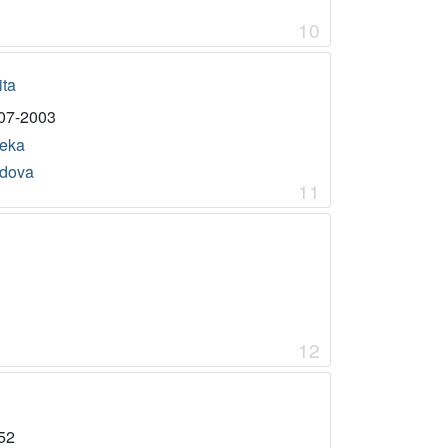
10
ita
07-2003
jeka
dova
11
12
52