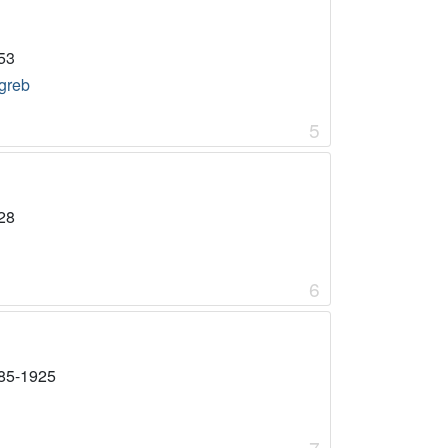
53
greb
5
28
6
85-1925
7