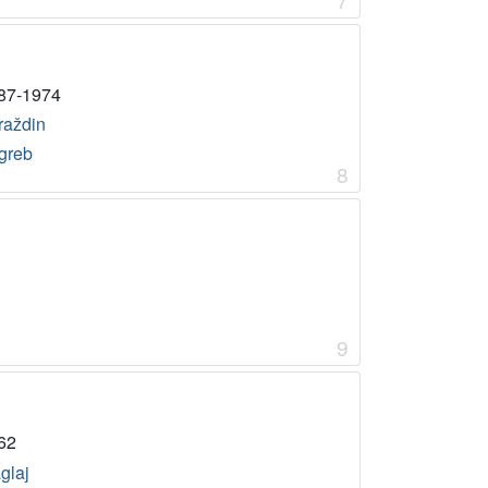
87-1974
raždin
greb
8
9
62
glaj