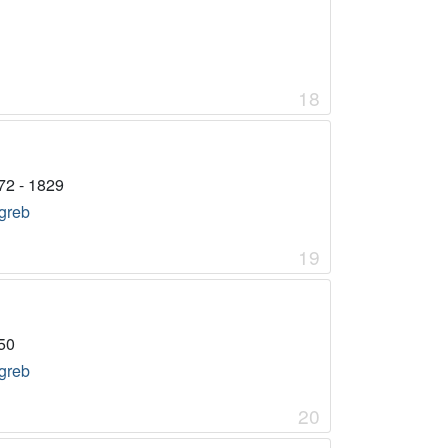
18
72 - 1829
greb
19
50
greb
20