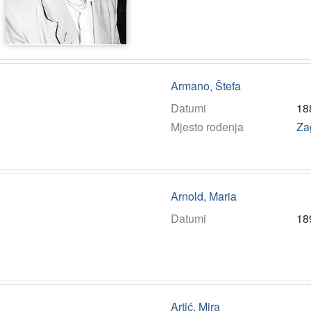
Armano, Štefa
Datumi
18
Mjesto rođenja
Za
Arnold, Maria
Datumi
18
Artić, Mira