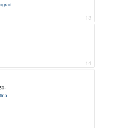
ograd
13
14
50-
tina