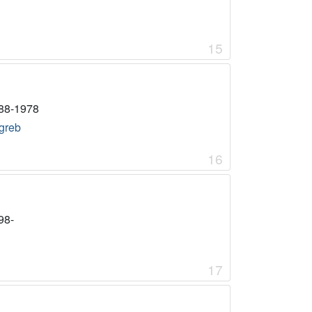
15
88-1978
greb
16
98-
17