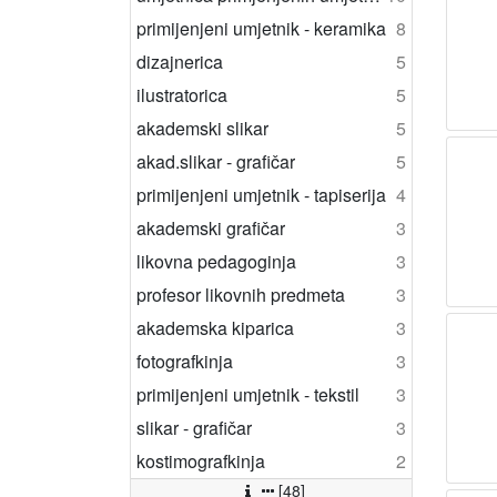
primijenjeni umjetnik - keramika
8
dizajnerica
5
ilustratorica
5
akademski slikar
5
akad.slikar - grafičar
5
primijenjeni umjetnik - tapiserija
4
akademski grafičar
3
likovna pedagoginja
3
profesor likovnih predmeta
3
akademska kiparica
3
fotografkinja
3
primijenjeni umjetnik - tekstil
3
slikar - grafičar
3
kostimografkinja
2
[48]