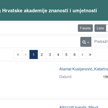
og Hrvatske akademije znanosti i umjetnosti
Faseta
Lista
+
1
2
3
4
5
6
(current)
Alamat Kusijanović, Katarin
Datumi
19
Albizzati Ivanda, Maud