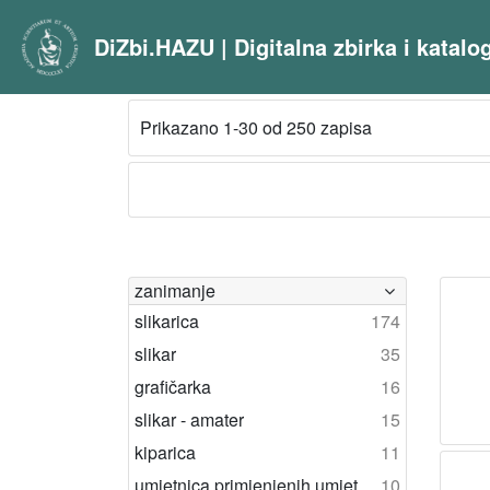
DiZbi.HAZU | Digitalna zbirka i katal
Prikazano 1-30 od 250 zapisa
zanimanje
slikarica
174
slikar
35
grafičarka
16
slikar - amater
15
kiparica
11
umjetnica primjenjenih umjetnosti
10