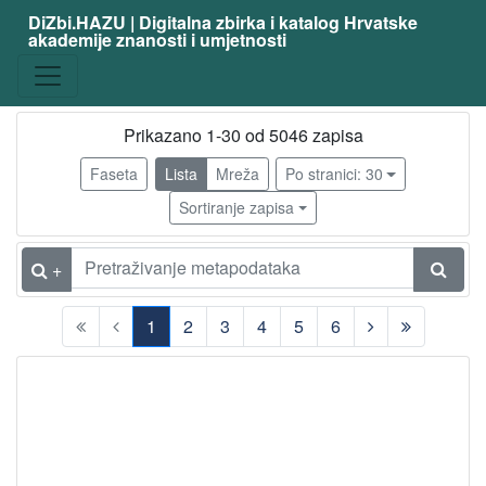
DiZbi.HAZU | Digitalna zbirka i katalog Hrvatske
akademije znanosti i umjetnosti
zanimanje
slikar
4913
kipar
77
Prikazano 1-30 od 5046 zapisa
slikar - amater
69
Faseta
Lista
Mreža
Po stranici: 30
grafičar
64
Sortiranje zapisa
arhitekt
47
ilustrator
36
+
karikaturist
29
1
2
3
4
5
6
scenograf
29
(current)
kipar - amater
24
akademski kipar
22
fotograf
20
dizajner
18