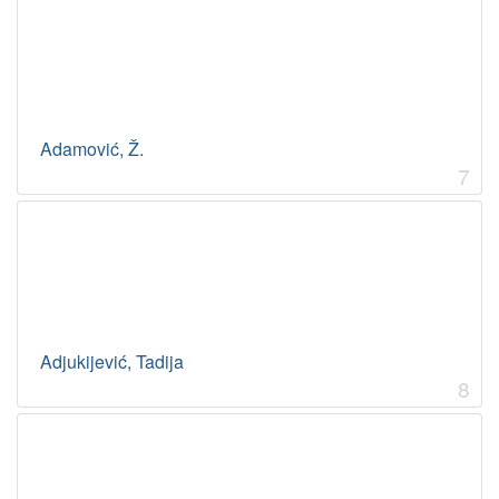
Adamović, Ž.
7
Adjukijević, Tadija
8