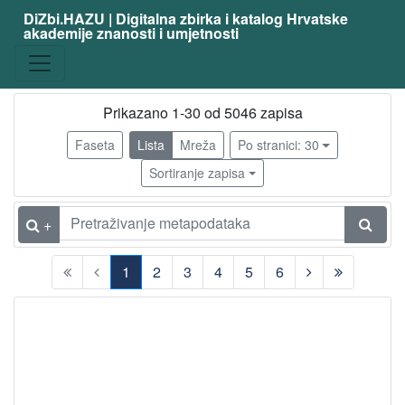
DiZbi.HAZU | Digitalna zbirka i katalog Hrvatske
akademije znanosti i umjetnosti
zanimanje
slikar
4913
kipar
77
Prikazano 1-30 od 5046 zapisa
slikar - amater
69
Faseta
Lista
Mreža
Po stranici: 30
grafičar
64
Sortiranje zapisa
arhitekt
47
ilustrator
36
+
karikaturist
29
1
2
3
4
5
6
scenograf
29
(current)
kipar - amater
24
akademski kipar
22
fotograf
20
dizajner
18