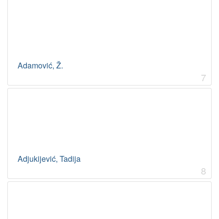
Adamović, Ž.
7
Adjukijević, Tadija
8