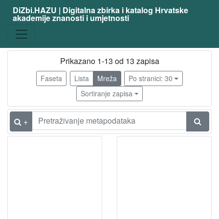
DiZbi.HAZU | Digitalna zbirka i katalog Hrvatske
akademije znanosti i umjetnosti
zanimanje
kiparica
11
slikarica
11
Prikazano 1-13 od 13 zapisa
primijenjeni umjetnik - tapiserija
2
Faseta
Lista
Mreža
Po stranici: 30
etnologinja
1
Sortiranje zapisa
anglist
1
sociolog
1
+
primijenjeni umjetnik - keramika
1
slikar i kipar
1
likovna pedagoginja
1
kipar
1
[