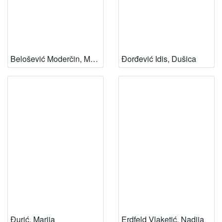
1
0
]
Belošević Moderčin, Marijana
Đorđević Idis, Dušica
Đurić, Marija
Erdfeld Vlaketić, Nadija