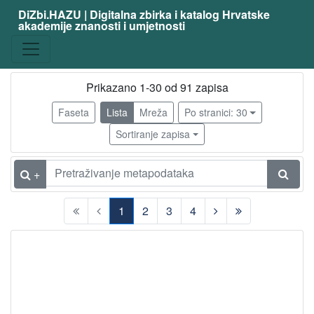
DiZbi.HAZU | Digitalna zbirka i katalog Hrvatske
akademije znanosti i umjetnosti
zanimanje
slikar
77
grafičar
64
Prikazano 1-30 od 91 zapisa
ilustrator
9
Faseta
Lista
Mreža
Po stranici: 30
kipar
7
Sortiranje zapisa
slikar - grafičar
4
dizajner
4
+
scenograf
3
1
2
3
4
karikaturist
3
(current)
likovni pedagog
3
slikar - amater
2
umjetnik primijenjenih umjetnosti
2
bakrorezac
2