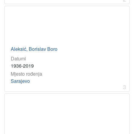
[
1
]
Godina
1854
1
Aleksić, Borislav Boro
1927
1
Datumi
1867
1
1936-2019
1936
1
Mjesto rođenja
1886
1
Sarajevo
3
1960
1
[
6
]