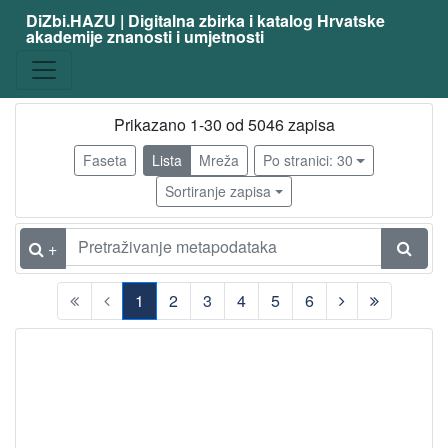
DiZbi.HAZU | Digitalna zbirka i katalog Hrvatske
akademije znanosti i umjetnosti
zanimanje
slikar
4914
kipar
77
Prikazano 1-30 od 5046 zapisa
slikar - amater
68
Faseta
Lista
Mreža
Po stranici: 30
grafičar
64
Sortiranje zapisa
arhitekt
47
ilustrator
36
+
karikaturist
29
1
2
3
4
5
6
scenograf
29
(current)
kipar - amater
24
akademski kipar
22
fotograf
20
dizajner
18