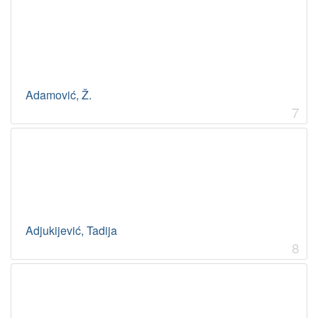
Adamović, Ž.
7
Adjukijević, Tadija
8