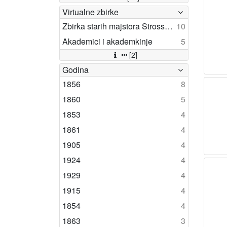
Virtualne zbirke
Zbirka starih majstora Strossmayerove galerije
10
Akademici i akademkinje
5
[2]
Godina
1856
8
1860
5
1853
4
1861
4
1905
4
1924
4
1929
4
1915
4
1854
4
1863
3