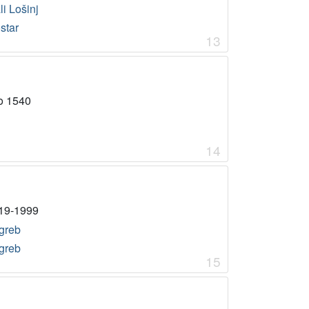
i Lošinj
star
13
o 1540
14
19-1999
greb
greb
15