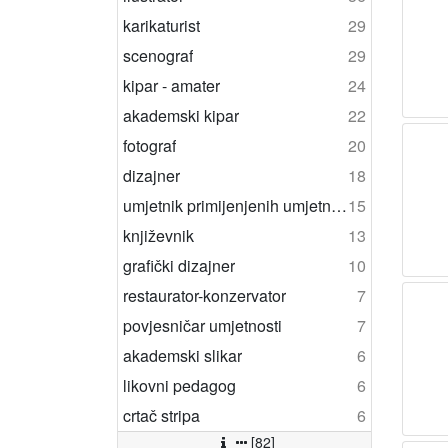
karikaturist
29
scenograf
29
kipar - amater
24
akademski kipar
22
fotograf
20
dizajner
18
umjetnik primijenjenih umjetnosti
15
književnik
13
grafički dizajner
10
restaurator-konzervator
7
povjesničar umjetnosti
7
akademski slikar
6
likovni pedagog
6
crtač stripa
6
[82]