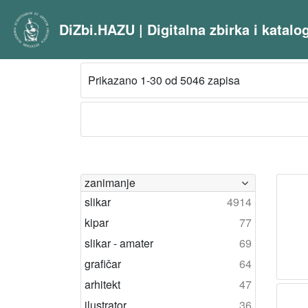
DiZbi.HAZU | Digitalna zbirka i katal
Prikazano 1-30 od 5046 zapisa
zanimanje
slikar
4914
kipar
77
slikar - amater
69
grafičar
64
arhitekt
47
ilustrator
36