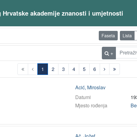
og Hrvatske akademije znanosti i umjetnosti
Faseta
Lista
+
1
2
3
4
5
6
(current)
Acić, Miroslav
Datumi
19
Mjesto rođenja
Be
Ač, Jožef