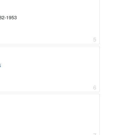
82-1953
5
š
6
7