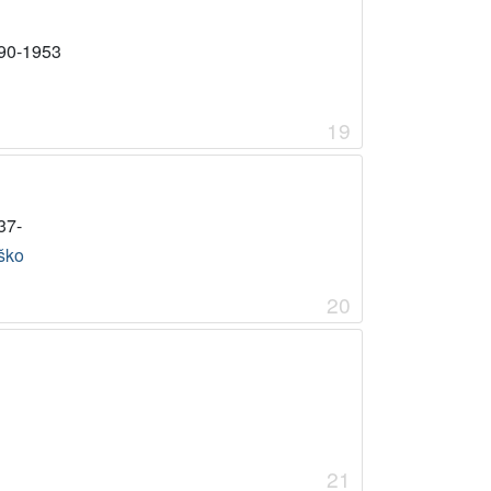
90-1953
19
37-
ško
20
21