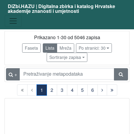
DiZbi.HAZU | Digitalna zbirka i katalog Hrvatske
akademije znanosti i umjetnosti
zanimanje
slikar
4913
kipar
77
Prikazano 1-30 od 5046 zapisa
slikar - amater
69
Faseta
Lista
Mreža
Po stranici: 30
grafičar
64
Sortiranje zapisa
arhitekt
47
ilustrator
36
+
karikaturist
29
1
2
3
4
5
6
scenograf
29
(current)
kipar - amater
24
akademski kipar
22
fotograf
20
dizajner
18