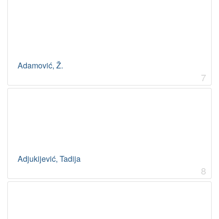
Adamović, Ž.
7
Adjukijević, Tadija
8