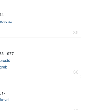
44-
rđevac
35
83-1977
prešić
greb
36
31-
rkovci