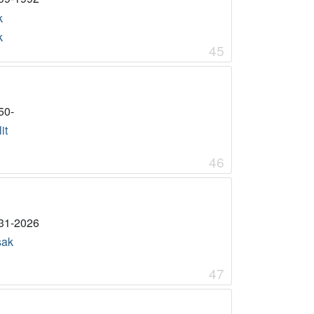
k
k
45
50-
it
46
31-2026
sak
47