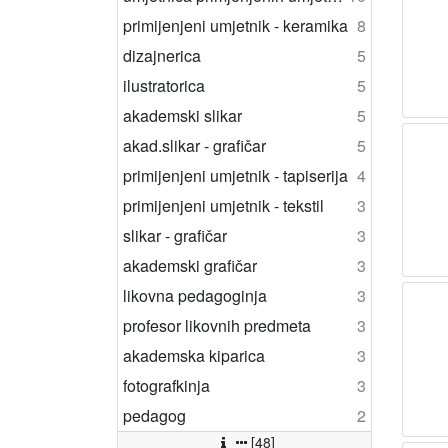
primijenjeni umjetnik - keramika
8
dizajnerica
5
ilustratorica
5
akademski slikar
5
akad.slikar - grafičar
5
primijenjeni umjetnik - tapiserija
4
primijenjeni umjetnik - tekstil
3
slikar - grafičar
3
akademski grafičar
3
likovna pedagoginja
3
profesor likovnih predmeta
3
akademska kiparica
3
fotografkinja
3
pedagog
2
[48]