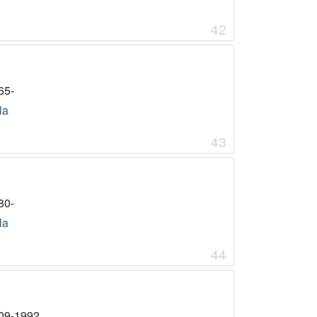
42
65-
la
43
80-
la
44
09-1992