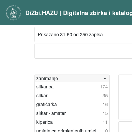
DiZbi.HAZU | Digitalna zbirka i katal
Prikazano 31-60 od 250 zapisa
zanimanje
slikarica
174
slikar
35
grafičarka
16
slikar - amater
15
kiparica
11
umjetnica primjenjenih umjetnosti
10