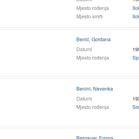
Mjesto rođenja
Ilo
Mjesto smrti
Ilo
Benić, Gordana
Datumi
19
Mjesto rođenja
Spl
Benini, Nevenka
Datumi
19
Mjesto rođenja
Si
Bergauer, Emma