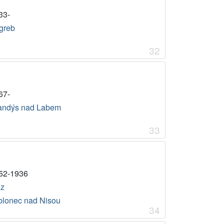
33-
greb
32
67-
andýs nad Labem
33
52-1936
nz
blonec nad Nisou
34