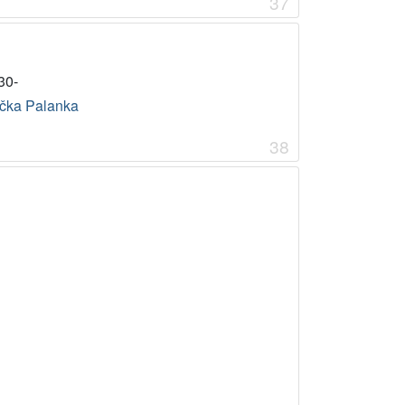
37
30-
čka Palanka
38