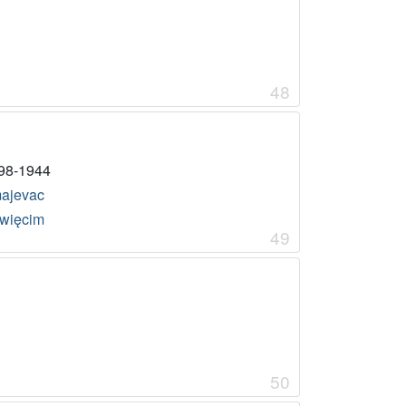
48
98-1944
ajevac
więcim
49
50