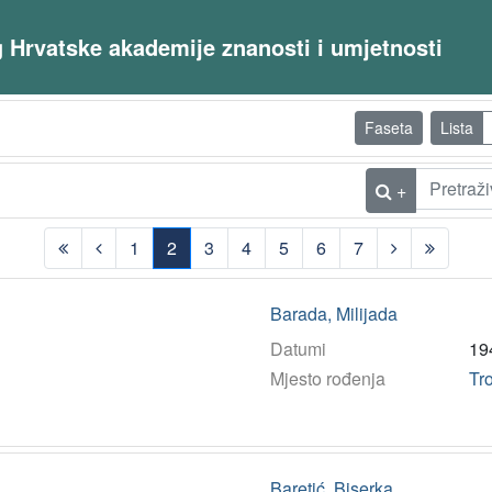
og Hrvatske akademije znanosti i umjetnosti
Faseta
Lista
+
1
2
3
4
5
6
7
(current)
Barada, Milijada
Datumi
19
Mjesto rođenja
Tro
Baretić, Biserka