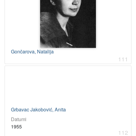
Gončarova, Natalija
111
Grbavac Jakobović, Anita
Datumi
1955
112