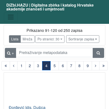
DiZbi.HAZU | Digitalna zbirka i katalog Hrvatske
akademije znanosti i umjetnosti
Prikazano 91-120 od 250 zapisa
Lista
Mreža
Po stranici: 30
Sortiranje zapisa
+
1
2
3
4
5
6
7
8
9
(current)
Đorđević Idis, Dušica