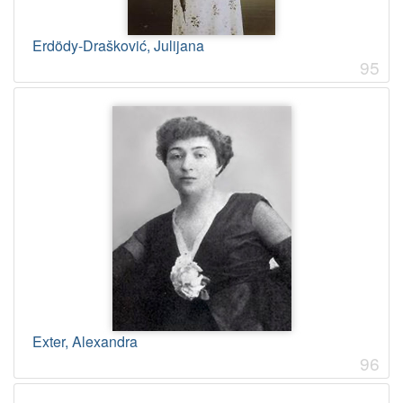
Erdödy-Drašković, Julijana
95
Exter, Alexandra
96