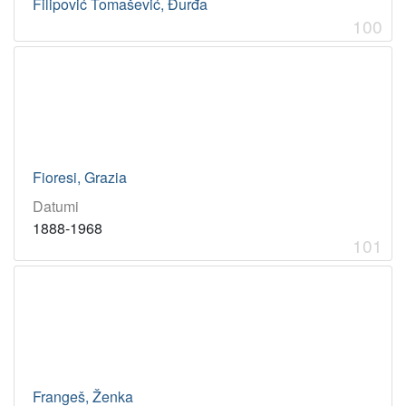
Filipović Tomašević, Đurđa
100
Fioresi, Grazia
Datumi
1888-1968
101
Frangeš, Ženka