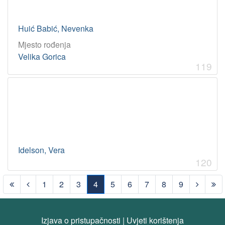
Huić Babić, Nevenka
Mjesto rođenja
Velika Gorica
119
Idelson, Vera
120
1
2
3
4
5
6
7
8
9
(current)
Izjava o pristupačnosti
|
Uvjeti korištenja