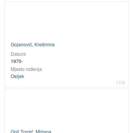
Gojanović, Krešimira
Datumi
1970-
Mjesto rođenja
Osijek
108
Goll Tomić, Mirjana