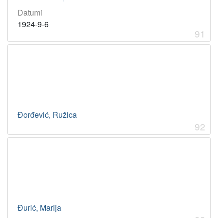
Datumi
1924-9-6
91
Đorđević, Ružica
92
Đurić, Marija