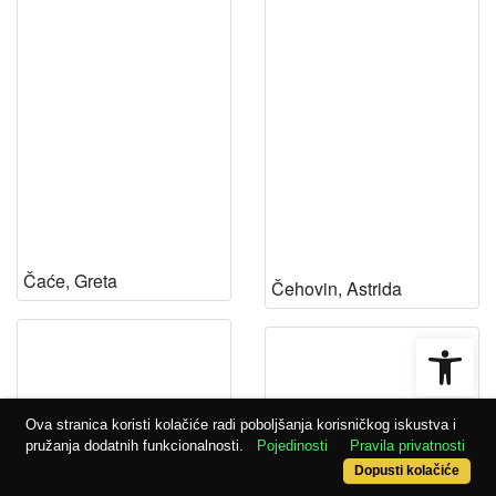
Čaće, Greta
Čehovin, Astrida
Open
Ova stranica koristi kolačiće radi poboljšanja korisničkog iskustva i
pružanja dodatnih funkcionalnosti.
Pojedinosti
Pravila privatnosti
Dopusti kolačiće