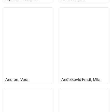
1894
1
1973
1
[
4
]
Andron, Vera
Anđelković Fradl, Mila