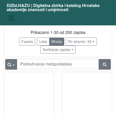
DiZbi.HAZU | Digitalna zbirka i katalog Hrvatske
akademije znanosti i umjetnosti
zanimanje
slikarica
174
slikar
35
Prikazano 1-30 od 250 zapisa
grafičarka
16
Faseta
Lista
Mreža
Po stranici: 30
slikar - amater
15
Sortiranje zapisa
kiparica
11
umjetnica primjenjenih umjetnosti
10
+
primijenjeni umjetnik - keramika
8
ilustratorica
5
akademski slikar
5
akad.slikar - grafičar
5
dizajnerica
5
primijenjeni umjetnik - tapiserija
4