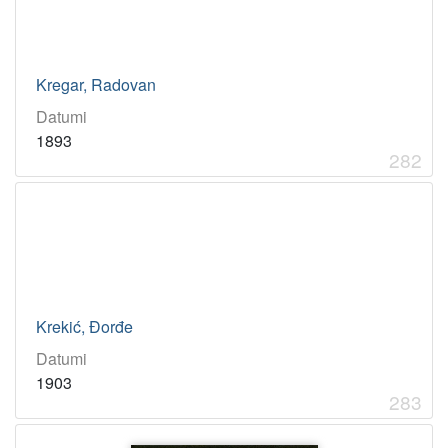
Kregar, Radovan
Datumi
1893
282
Krekić, Đorđe
Datumi
1903
283