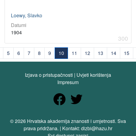
Loewy, Slavko
Datumi
1904
300
5
6
7
8
9
10
11
12
13
14
15
(current)
Izjava o pristupačnosti
|
Uvjeti korištenja
Impresum
© 2026 Hrvatska akademija znanosti i umjetnosti. Sva
prava pridržana. | Kontakt: dizbi@hazu.hr
Svi dostupni zapisi