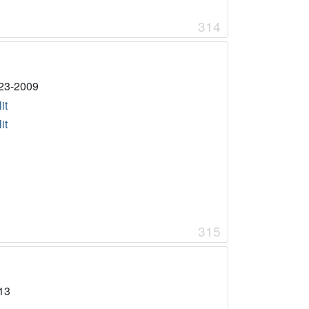
314
23-2009
it
it
315
13