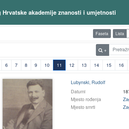
og Hrvatske akademije znanosti i umjetnosti
Faseta
Lista
+
6
7
8
9
10
11
12
13
14
15
16
(current)
Lubynski, Rudolf
Datumi
18
Mjesto rođenja
Za
Mjesto smrti
Za