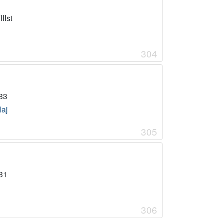
IIst
304
33
laj
305
31
306