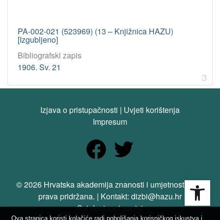
PA-002-021 (523969) (13 – Knjižnica HAZU)
[Izgubljeno]
Bibliografski zapis
1906. Sv. 21
3
Izjava o pristupačnosti
|
Uvjeti korištenja
Impresum
Open
© 2026 Hrvatska akademija znanosti i umjetnosti. Sva
prava pridržana. | Kontakt: dizbi@hazu.hr
Svi dostupni zapisi
Ova stranica koristi kolačiće radi poboljšanja korisničkog iskustva i