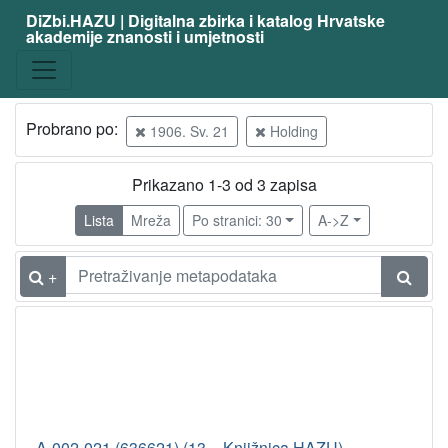
DiZbi.HAZU | Digitalna zbirka i katalog Hrvatske
akademije znanosti i umjetnosti
Probrano po:
1906. Sv. 21
Holding
Prikazano 1-3 od 3 zapisa
Lista
Mreža
Po stranici: 30
A->Z
+
A-002-021 (636621) (13 – Knjižnica HAZU)